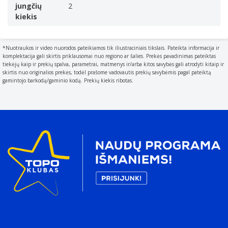
jungčių
2
0,9
kiekis
Galios koeficiento pataisos (PFC) tipas
Aktyvus
Kompleksinė galia (+3,3 V)
*Nuotraukos ir video nuorodos pateikiamos tik iliustraciniais tikslais. Pateikta informacija ir
komplektacija gali skirtis priklausomai nuo regiono ar šalies. Prekės pavadinimas pateiktas
100 W
tiekėjų kaip ir prekių spalva, parametrai, matmenys ir/arba kitos savybės gali atrodyti kitaip ir
Kompleksinė galia (+12 V)
skirtis nuo originalios prekės, todėl prašome vadovautis prekių savybėmis pagal pateiktą
gamintojo barkodą/gaminio kodą. Prekių kiekis ribotas.
300 W
Kompleksinė galia (+5V)
100 W
Kompleksinė galia (–12 V)
3,6 W
Kompleksinė galia (+5 VSB)
10 W
Didžiausia išėjimo įtampa (+3,3 V)
16 A
Didžiausia išėjimo įtampa (+12 V1)
15 A
Didžiausia išėjimo įtampa (+12 V2)