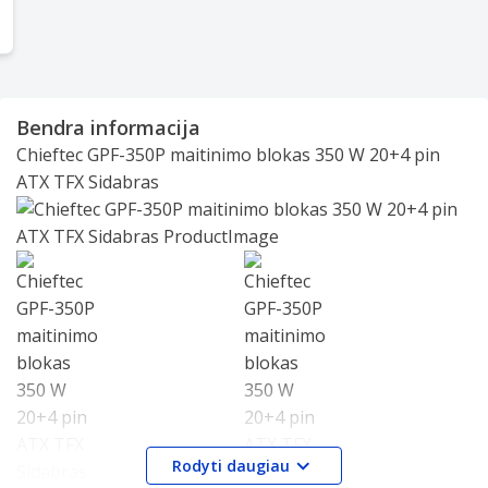
Item
1
Bendra informacija
of
Chieftec GPF-350P maitinimo blokas 350 W 20+4 pin
2
ATX TFX Sidabras
Slide 1 of 2
Rodyti daugiau