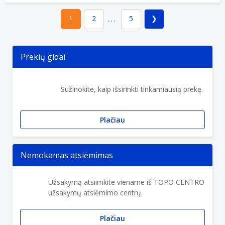
2
5
1
...
Prekių gidai
Sužinokite, kaip išsirinkti tinkamiausią prekę.
Plačiau
Nemokamas atsiėmimas
Užsakymą atsiimkite viename iš TOPO CENTRO
užsakymų atsiėmimo centrų.
Plačiau