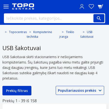
Topocentras
Kompiuterinė
Tinklo
USB
technika
įranga
šakotuvai
USB šakotuvai
USB šakotuvai skirti stacionariems ir nešiojamiems
kompiuteriams. Šių šakotuvų pagalba vienu metu galite prijungti
daug daugiau įrenginių, kurie Jums tuo metu reikalingi. USB
šakotuvas suteikia galimybę iškart naudoti ne daugiau kaip 4
prietaisus.
Prekių filtras
Prekių 1 -
39 iš
158