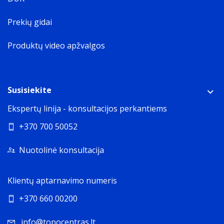
Prekių gidai
Produktų video apžvalgos
Susisiekite
Ekspertų linija - konsultacijos perkantiems
+370 700 50052
Nuotolinė konsultacija
Klientų aptarnavimo numeris
+370 660 00200
info@topocentras.lt