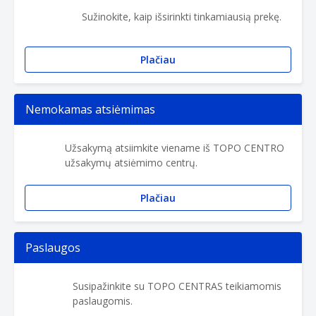
Sužinokite, kaip išsirinkti tinkamiausią prekę.
Plačiau
Nemokamas atsiėmimas
Užsakymą atsiimkite viename iš TOPO CENTRO
užsakymų atsiėmimo centrų.
Plačiau
Paslaugos
Susipažinkite su TOPO CENTRAS teikiamomis
paslaugomis.