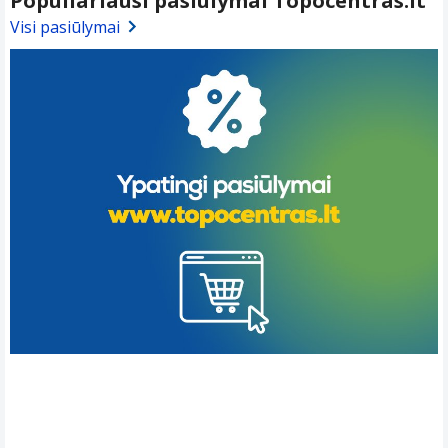
Populiariausi pasiūlymai Topocentras.lt
Visi pasiūlymai