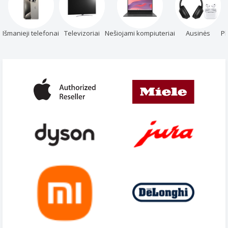
Išmanieji telefonai
Televizoriai
Nešiojami kompiuteriai
Ausinės
Pl