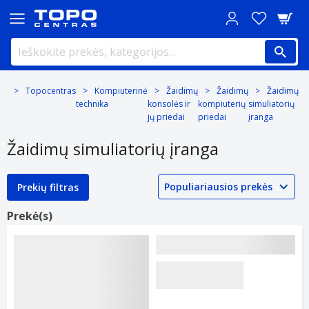
Topocentras
Kompiuterinė
Žaidimų
Žaidimų
Žaidimų
technika
konsolės ir
kompiuterių
simuliatorių
jų priedai
priedai
įranga
Žaidimų simuliatorių įranga
Prekių filtras
Prekė(s)