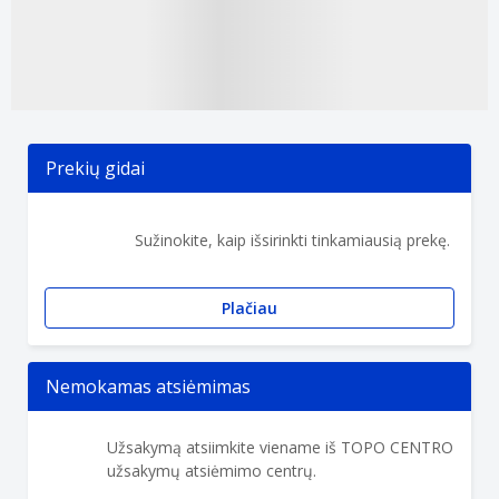
Prekių gidai
Sužinokite, kaip išsirinkti tinkamiausią prekę.
Plačiau
Nemokamas atsiėmimas
Užsakymą atsiimkite viename iš TOPO CENTRO
užsakymų atsiėmimo centrų.