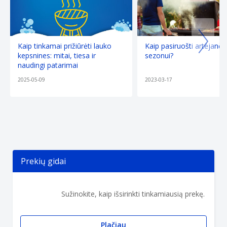
Kaip tinkamai prižiūrėti lauko
Kaip pasiruošti artėjančia
kepsnines: mitai, tiesa ir
sezonui?
naudingi patarimai
2025-05-09
2023-03-17
Prekių gidai
Sužinokite, kaip išsirinkti tinkamiausią prekę.
Plačiau