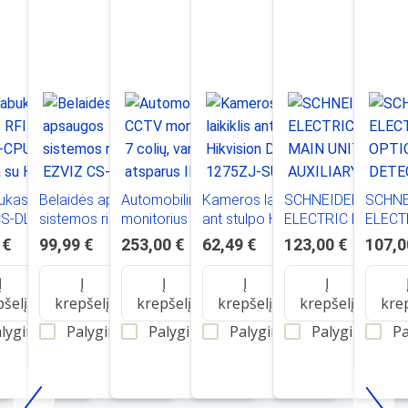
ukas EZVIZ
Belaidės apsaugos
Automobilinis CCTV
Kameros laikiklis
SCHNEIDER
SCHNE
S-DL-IC-
sistemos rinkinys
monitorius 7 colių,
ant stulpo Hikvision
ELECTRIC ESMI -
ELECT
00 (veikia
EZVIZ CS-Tx/A3
vandeniui atsparus
DS-1275ZJ-SUS,
MAIN UNIT
OPTIC
 €
99,99 €
253,00 €
62,49 €
123,00 €
107,0
)
IP69k
juodas
AUXILIARY -
DETEC
SINGLE INPUT
FFS06
Į
Į
Į
Į
Į
MODULE - ESMI -
pšelį
krepšelį
krepšelį
krepšelį
krepšelį
kre
FFS06717011
lyginti
Palyginti
Palyginti
Palyginti
Palyginti
Pa