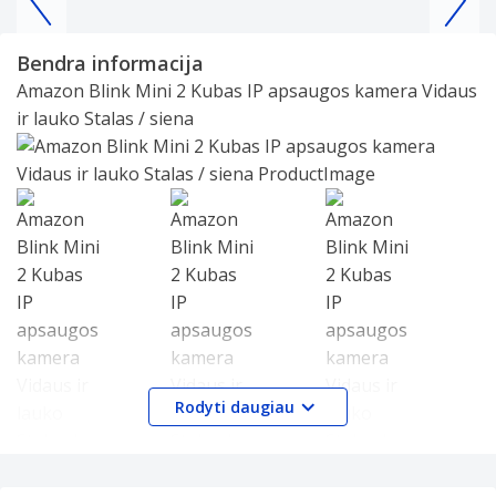
Item
1
Bendra informacija
of
Amazon Blink Mini 2 Kubas IP apsaugos kamera Vidaus
25
ir lauko Stalas / siena
Slide 1 of 3
Rodyti daugiau