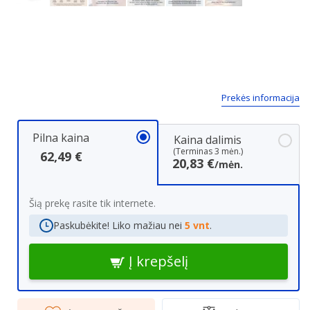
Next
Prekės informacija
Pilna kaina
Kaina dalimis
(Terminas 3 mėn.)
62,49 €
20,83 €
/mėn.
Šią prekę rasite tik internete.
Paskubėkite! Liko mažiau nei
5 vnt
.
Į krepšelį