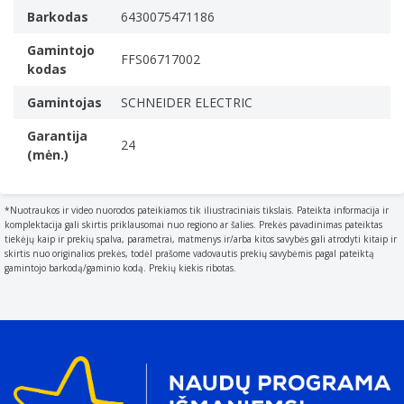
Barkodas
6430075471186
Gamintojo
FFS06717002
kodas
Gamintojas
SCHNEIDER ELECTRIC
Garantija
24
(mėn.)
*Nuotraukos ir video nuorodos pateikiamos tik iliustraciniais tikslais. Pateikta informacija ir
komplektacija gali skirtis priklausomai nuo regiono ar šalies. Prekės pavadinimas pateiktas
tiekėjų kaip ir prekių spalva, parametrai, matmenys ir/arba kitos savybės gali atrodyti kitaip ir
skirtis nuo originalios prekės, todėl prašome vadovautis prekių savybėmis pagal pateiktą
gamintojo barkodą/gaminio kodą. Prekių kiekis ribotas.