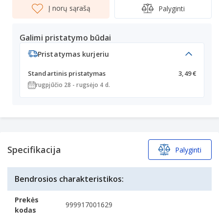
Į norų sąrašą
Palyginti
Galimi pristatymo būdai
Pristatymas kurjeriu
Standartinis pristatymas
3,49 €
rugpjūčio 28 - rugsėjo 4 d.
Specifikacija
Palyginti
Bendrosios charakteristikos:
Prekės
999917001629
kodas