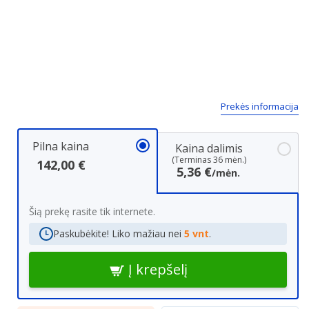
Prekės informacija
Pilna kaina
Kaina dalimis
(Terminas 36 mėn.)
142,00 €
5,36 €
/mėn.
Šią prekę rasite tik internete.
Paskubėkite! Liko mažiau nei
5 vnt
.
Į krepšelį