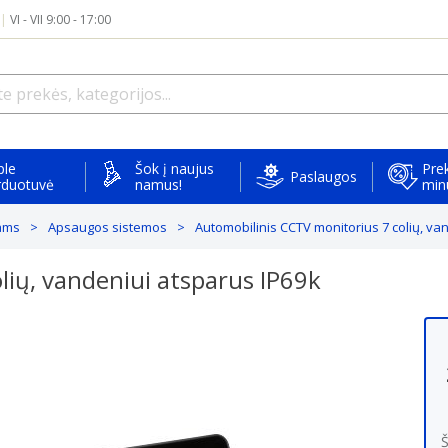
|
VI - VII 9:00 - 17:00
ple
Šok į naujus
Prek
Paslaugos
rduotuvė
namus!
min
mams
Apsaugos sistemos
Automobilinis CCTV monitorius 7 colių, va
lių, vandeniui atsparus IP69k
Š