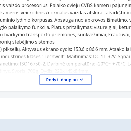
is vaizdo procesorius. Palaiko dviejų CVBS kamerų pajungi
ameros veidrodinis /normalus vaizdas atskirai, atvirkštinio 
aliuminio lydinio korpusas. Apsauga nuo apkrovos išmetimo, v
io palaikymo funkcija. Platus pritaikymas: visureigiai, ketur
ekų tvarkymo transporto priemonės, sunkvežimiai, krautuvai, 
monių stebėjimo sistemos.
) pikselių. Aktyvaus ekrano dydis: 153.6 x 86.6 mm. Atsako la
 industrinės klasės "Techwell". Maitinimas: DC 11-32V. Sąnau
išmetimo: ISO16750-2. Darbinė temperatūra: -20°C~ +70°C. 
dinys. Svoris: 700g. Dydis: 220x149x84mm.
Rodyti daugiau
priklausomai nuo regiono ar šalies.