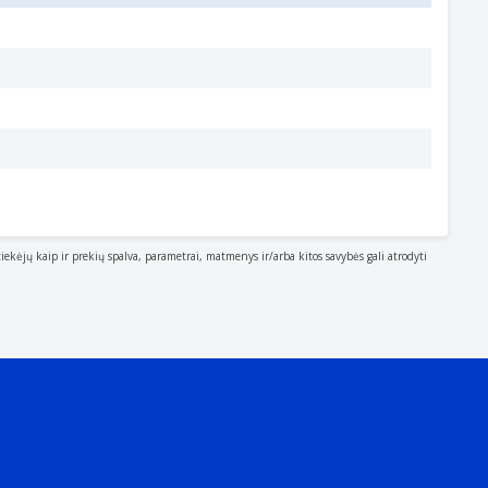
tiekėjų kaip ir prekių spalva, parametrai, matmenys ir/arba kitos savybės gali atrodyti