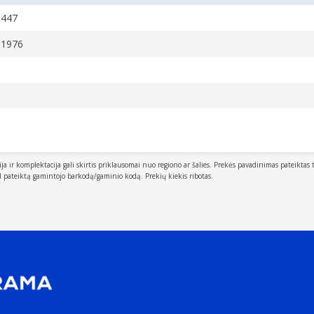
1447
91976
ija ir komplektacija gali skirtis priklausomai nuo regiono ar šalies. Prekės pavadinimas pateiktas 
al pateiktą gamintojo barkodą/gaminio kodą. Prekių kiekis ribotas.