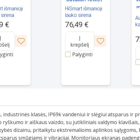
t išmanioji
HiSmart išmanioji
 sirena
lauko sirena
A
iren
OutdoorProtect
9 €
76,49 €
k
13
Į
Į
mi
7
pšelį
krepšelį
IK
yginti
Palyginti
industrinės klasės, IP69k vandeniui ir slėgiui atsparus ir 
ryškumo ir aiškaus vaizdo, su jutikliniais valdymo klavišais
ybės dizainu, pritaikytu ekstremalioms aplinkos sąlygoms,
s, atsparus smūgiams ir vibracijai. Monitoriaus ekranas pad