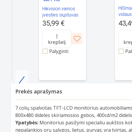
HiSmar
Hikvision vienos
s
vidaus
įvesties siųstuvas
sion
HomeS
DS-PM1-I1-WE AX
43,4
35,99 €
,
PRO
Į
krepšelį
kre
Palyginti
Pal
Item
Prekės aprašymas
1
of
7 colių spalvotas TFT-LCD monitorius automobiliams, 
25
800x480 didelės skiriamosios gebos, 400cd/m2 didelio 
Ypatybės:
Monitorius pasižymi specialiu aukštos kok
nepalankios orų sąlygos, lietus, purvas; yra tvirta