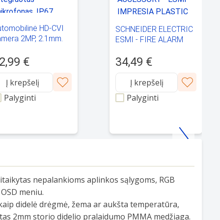
utomobilinė HD-CVI
SCHNEIDER ELECTRIC
amera 2MP, 2.1mm.
ESMI - FIRE ALARM
6°, integruotas
ACCESSORY - ESMI
krofonas, IP67,
2,99 €
34,49 €
IMPRESIA PLASTIC
10, aviacinė jungtis
LID SET -
FFS06741023
Į krepšelį
Į krepšelį
Palyginti
Palyginti
pritaikytas nepalankioms aplinkos sąlygoms, RGB
, OSD meniu.
 kaip didelė drėgmė, žema ar aukšta temperatūra,
engtas 2mm storio didelio pralaidumo PMMA medžiaga.