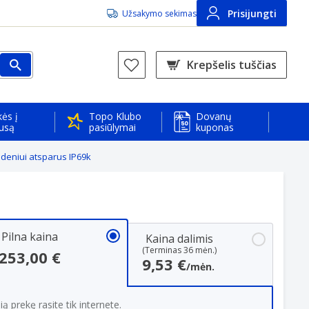
Prisijungti
Užsakymo sekimas
Krepšelis tuščias
ės į
Topo Klubo
Dovanų
usą
pasiūlymai
kuponas
ndeniui atsparus IP69k
Pilna kaina
Kaina dalimis
(Terminas 36 mėn.)
253,00 €
9,53 €
/mėn.
ią prekę rasite tik internete.