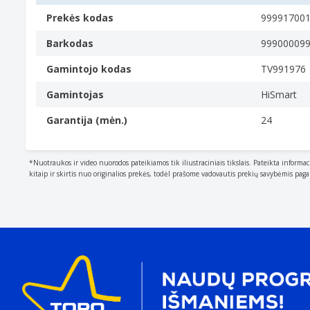
Prekės kodas
99991700
Barkodas
99900009
Gamintojo kodas
TV991976
Gamintojas
HiSmart
Garantija (mėn.)
24
*Nuotraukos ir video nuorodos pateikiamos tik iliustraciniais tikslais. Pateikta informac
kitaip ir skirtis nuo originalios prekės, todėl prašome vadovautis prekių savybėmis pag