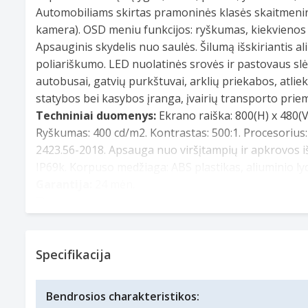
Automobiliams skirtas pramoninės klasės skaitmenin
kamera). OSD meniu funkcijos: ryškumas, kiekvienos k
Apsauginis skydelis nuo saulės. Šilumą išskiriantis 
poliariškumo. LED nuolatinės srovės ir pastovaus slėg
autobusai, gatvių purkštuvai, arklių priekabos, atli
statybos bei kasybos įranga, įvairių transporto prie
Techniniai duomenys:
Ekrano raiška: 800(H) x 480(V
Ryškumas: 400 cd/m2. Kontrastas: 500:1. Procesorius:
2423.56-2018. Apsauga nuo viršįtampių ir apkrovos 
IP69k. Korpuso medžiaga: ABS plastikas, aliuminio ly
Garantija:
24 mėn.
Specifikacija
*Nuotraukos pateikiamos tik iliustraciniais tikslais. Pateikta informacija gali skirtis 
Bendrosios charakteristikos: