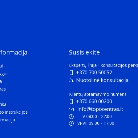
nformacija
Susisiekite
Ekspertų linija - konsultacijos per
ai
+370 700 50052
lygos
Nuotolinė konsultacija
a
mas
Klientų aptarnavimo numeris
+370 660 00200
tika
info@topocentras.lt
eo instrukcijos
I - V 08:00 - 22:00
rmacija
VI-VII 09:00 - 17:00