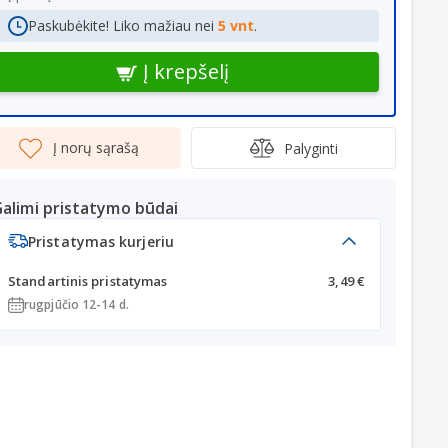
Paskubėkite! Liko mažiau nei
5 vnt
.
Į krepšelį
Į norų sąrašą
Palyginti
alimi pristatymo būdai
Pristatymas kurjeriu
Standartinis pristatymas
3,49 €
rugpjūčio 12-14 d.