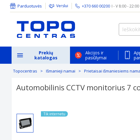
Parduotuvės
Verslui
+370 660 00200
I - V 8:00 - 22:00
Prekių
Akcijos ir
Ap
katalogas
pasiūlymai
pa
Topocentras
Išmanieji namai
Prietaisai išmaniesiems na
Automobilinis CCTV monitorius 7 co
Tik internetu