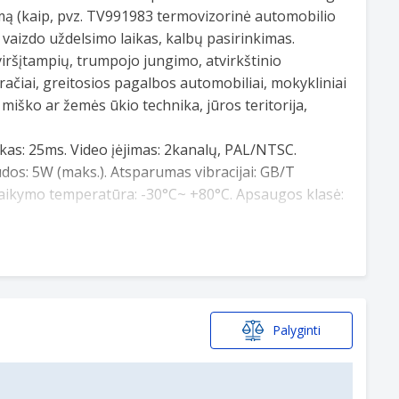
mą (kaip, pvz. TV991983 termovizorinė automobilio
vaizdo uždelsimo laikas, kalbų pasirinkimas.
iršįtampių, trumpojo jungimo, atvirkštinio
račiai, greitosios pagalbos automobiliai, mokykliniai
miško ar žemės ūkio technika, jūros teritorija,
ikas: 25ms. Video įėjimas: 2kanalų, PAL/NTSC.
dos: 5W (maks.). Atsparumas vibracijai: GB/T
Laikymo temperatūra: -30°C~ +80°C. Apsaugos klasė:
Palyginti