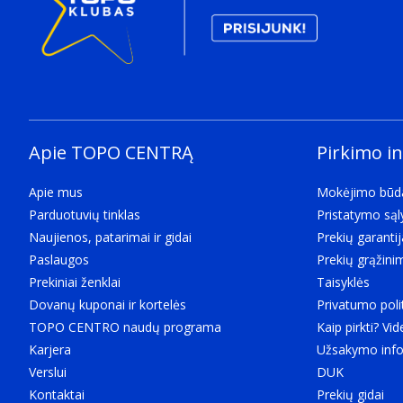
Apie TOPO CENTRĄ
Pirkimo i
Apie mus
Mokėjimo būd
Parduotuvių tinklas
Pristatymo są
Naujienos, patarimai ir gidai
Prekių garantij
Paslaugos
Prekių grąžini
Prekiniai ženklai
Taisyklės
Dovanų kuponai ir kortelės
Privatumo poli
TOPO CENTRO naudų programa
Kaip pirkti? Vid
Karjera
Užsakymo info
Verslui
DUK
Kontaktai
Prekių gidai