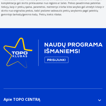
komplektacija gali skirtis priklausomai nuo regiono ar šalies. Prekės pavadinimas pateiktas
Pridedamas dangtelis
tiekėjų kaip ir prekių spalva, parametrai, matmenys ir/arba kitos savybės gali atrodyti kitaip ir
The product includes a lid
skirtis nuo originalios prekės, todėl prašome vadovautis prekių savybėmis pagal pateiktą
gamintojo barkodą/gaminio kodą. Prekių kiekis ribotas.
Galima naudoti orkaitėje
Galima naudoti šaldytuve
Savybės
Galima naudoti šaldiklyje
Temperatūra (maks)
250 °C
Pakuotės turinys
Pridedami dubenys
Dubuo salotoms
Pakuotės tipas
The type of product package e.g. box.
Dovanų dėžė
Kiekis pakuotėje
3 vnt
Apie TOPO CENTRĄ