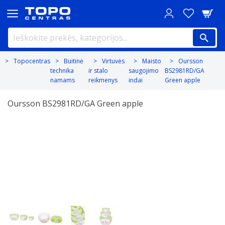
Topocentras
Buitinė
Virtuvės
Maisto
Oursson
technika
ir stalo
saugojimo
BS2981RD/GA
namams
reikmenys
indai
Green apple
Oursson BS2981RD/GA Green apple