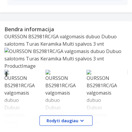
Bendra informacija
OURSSON BS2981RC/GA valgomasis dubuo Dubuo
salotoms Turas Keramika Multi spalvos 3 vnt
Slide 1 of 7
❮
❯
Rodyti daugiau