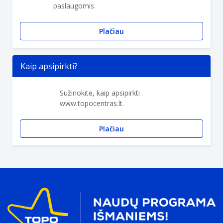
paslaugomis.
Plačiau
Kaip apsipirkti?
Sužinokite, kaip apsipirkti
www.topocentras.lt.
Plačiau