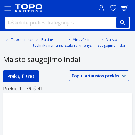
Topocentras
Buitinė
Virtuvės ir
Maisto
technika namams
stalo reikmenys
saugojimo indai
Maisto saugojimo indai
Prekių filtras
Prekių 1 -
39 iš
41