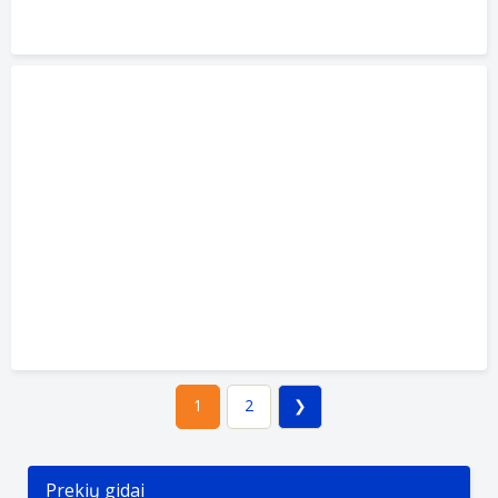
2
1
Prekių gidai