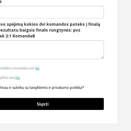
s
avo spėjimą kokios dvi komandos pateks į finalą
 rezultatu baigsis finalo rungtynės: pvz
A 2:1 KomandaB
olitikos nuostatas rasi
čia
sykles rasi
čia
inau ir sutinku su taisyklėmis ir privatumo politika*
Siųsti