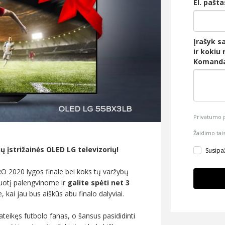
El. pašta
Įrašyk s
ir kokiu
Komanda
Privatumo p
Žaidimo tai
ių įstrižainės OLED LG televizorių!
Susipaž
URO 2020 lygos finale bei koks tų varžybų
duotį palengvinome ir
galite spėti net 3
, kai jau bus aiškūs abu finalo dalyviai.
teikęs futbolo fanas, o šansus pasididinti