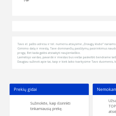
Tavo el. pašto adresu ir tel. numeriu atsiųsime „Draugų klubo“ nariams s
Gimimo datą ir miestą, Tave dominančių pasiūlymų pasirinkimus naudos
progą. Bet kada galėsi atsisakyti naujienlaiškio.
Laimėtojo vardas, pavardė ir miestas bus viešai paskelbti bendrame lai
Daugiau sužinoti apie tai, kaip ir kiek laiko tvarkysime Tavo duomenis, kas
Prekių gidai
Nemokama
Užsa
Sužinokite, kaip išsirinkti
TOP
tinkamiausią prekę.
atsi