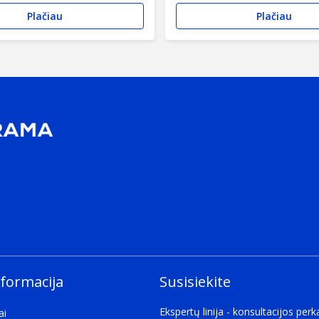
Plačiau
Plačiau
nformacija
Susisiekite
Ekspertų linija - konsultacijos per
ai