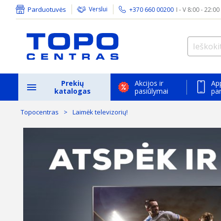
Parduotuvės
Verslui
+370 660 00200
I - V 8:00 - 22:00
Prekių
Akcijos ir
Ap
katalogas
pasiūlymai
pa
Topocentras
Laimėk televizorių!