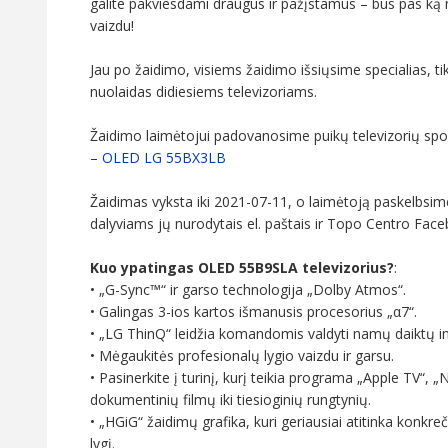
galite pakviesdami draugus ir pažįstamus – bus pas ką nu
vaizdu!
Jau po žaidimo, visiems žaidimo išsiųsime specialias, t
nuolaidas didiesiems televizoriams.
Žaidimo laimėtojui padovanosime puikų televizorių spor
–
OLED LG 55BX3LB
Žaidimas vyksta iki 2021-07-11, o laimėtoją paskelbsi
dalyviams jų nurodytais el. paštais ir Topo Centro Fac
Kuo ypatingas OLED 55B9SLA televizorius?
:
• „G-Sync™“ ir garso technologija „Dolby Atmos“.
• Galingas 3-ios kartos išmanusis procesorius „α7“.
• „LG ThinQ“ leidžia komandomis valdyti namų daiktų i
• Mėgaukitės profesionalų lygio vaizdu ir garsu.
• Pasinerkite į turinį, kurį teikia programa „Apple TV“, „
dokumentinių filmų iki tiesioginių rungtynių.
• „HGiG“ žaidimų grafika, kuri geriausiai atitinka konkre
lygį.