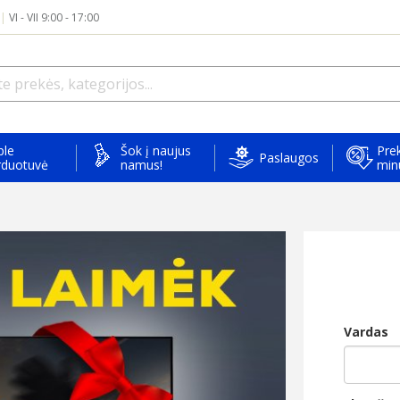
|
VI - VII 9:00 - 17:00
ple
Šok į naujus
Prek
Paslaugos
rduotuvė
namus!
min
Vardas