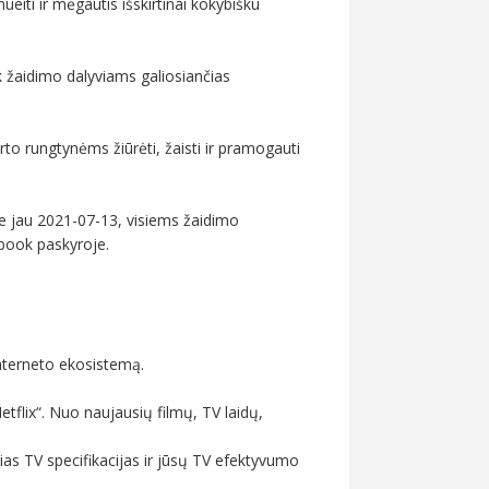
eiti ir mėgautis išskirtinai kokybišku
ik žaidimo dalyviams galiosiančias
to rungtynėms žiūrėti, žaisti ir pramogauti
me jau 2021-07-13, visiems žaidimo
ebook paskyroje.
nterneto ekosistemą.
Netflix“. Nuo naujausių filmų, TV laidų,
čias TV specifikacijas ir jūsų TV efektyvumo