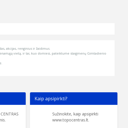
s, akcijas, renginius ir žaidimus.
namąją vietą, ir tai, kuo domiesi, pateiktume staigmenų Gimtadienio
e.
Kaip apsipirkti?
O CENTRAS
Sužinokite, kaip apsipirkti
is.
www.topocentras.lt.