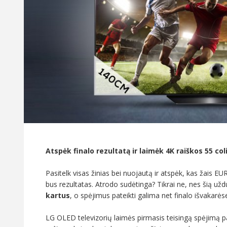
Atspėk finalo rezultatą ir laimėk 4K raiškos 55 col
Pasitelk visas žinias bei nuojautą ir atspėk, kas žais E
bus rezultatas. Atrodo sudėtinga? Tikrai ne, nes šią už
kartus
, o spėjimus pateikti galima net finalo išvakarėse
LG OLED televizorių laimės pirmasis teisingą spėjimą pa