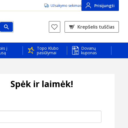
Prisijungti
Užsakymo sekimas
Krepšelis tuščias
ės į
Topo Klubo
Dovanų
usą
pasiūlymai
kuponas
Spėk ir laimėk!