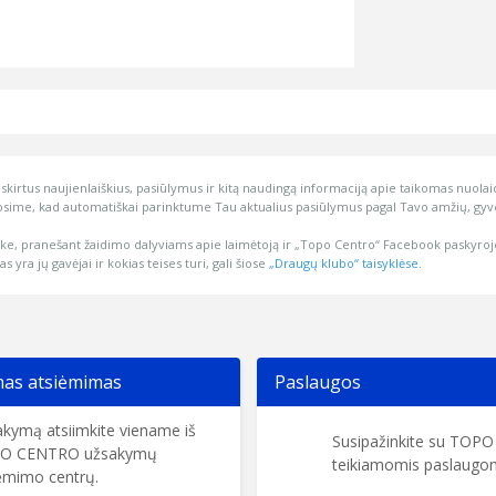
kirtus naujienlaiškius, pasiūlymus ir kitą naudingą informaciją apie taikomas nuolaida
ime, kad automatiškai parinktume Tau aktualius pasiūlymus pagal Tavo amžių, gyve
ške, pranešant žaidimo dalyviams apie laimėtoją ir „Topo Centro“ Facebook paskyroj
 yra jų gavėjai ir kokias teises turi, gali šiose
„Draugų klubo“ taisyklėse.
s atsiėmimas
Paslaugos
kymą atsiimkite viename iš
Susipažinkite su TOP
O CENTRO užsakymų
teikiamomis paslaugom
ėmimo centrų.