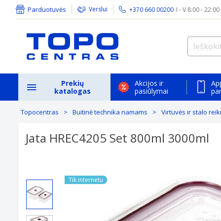
Parduotuvės
Verslui
+370 660 00200
I - V 8:00 - 22:00
Prekių
Akcijos ir
Ap
katalogas
pasiūlymai
pa
Topocentras
Buitinė technika namams
Virtuvės ir stalo re
Jata HREC4205 Set 800ml 3000ml
Previous
Tik internetu