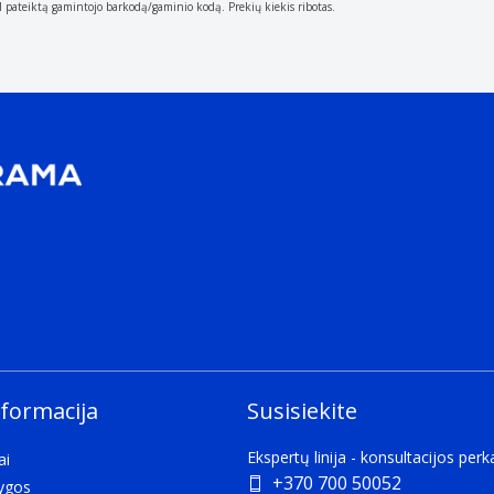
al pateiktą gamintojo barkodą/gaminio kodą. Prekių kiekis ribotas.
nformacija
Susisiekite
Ekspertų linija - konsultacijos per
ai
+370 700 50052
lygos