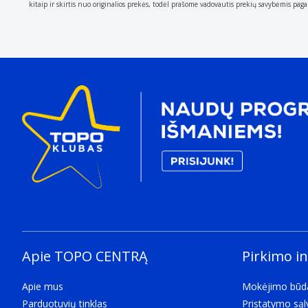
kitaip ir skirtis nuo originalios prekės, todėl prašome vadovautis prekių savybėmis pag
Apie TOPO CENTRĄ
Pirkimo i
Apie mus
Mokėjimo būd
Parduotuvių tinklas
Pristatymo są