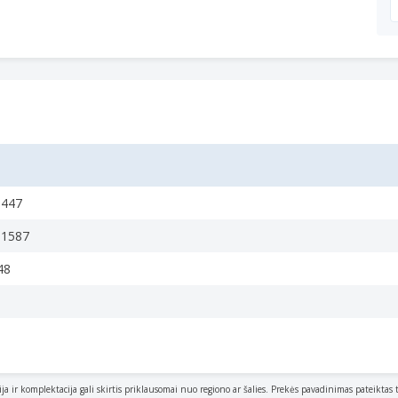
0447
81587
48
ija ir komplektacija gali skirtis priklausomai nuo regiono ar šalies. Prekės pavadinimas pateiktas 