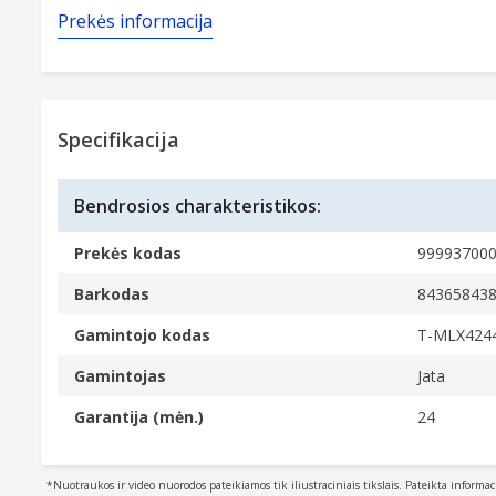
Prekės informacija
Specifikacija
Bendrosios charakteristikos:
Prekės kodas
99993700
Barkodas
84365843
Gamintojo kodas
T-MLX424
Gamintojas
Jata
Garantija (mėn.)
24
*Nuotraukos ir video nuorodos pateikiamos tik iliustraciniais tikslais. Pateikta informac