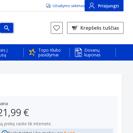
Prisijungti
Užsakymo sekimas
Krepšelis tuščias
ės į
Topo Klubo
Dovanų
usą
pasiūlymai
kuponas
aina
21,99 €
ią prekę rasite tik internete.