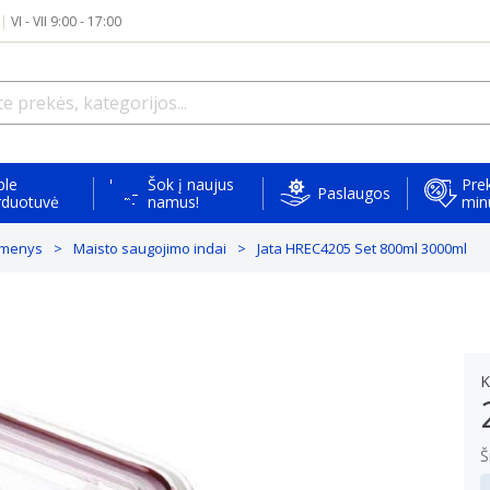
|
VI - VII 9:00 - 17:00
ple
Šok į naujus
Prek
Paslaugos
rduotuvė
namus!
min
ikmenys
Maisto saugojimo indai
Jata HREC4205 Set 800ml 3000ml
K
Š