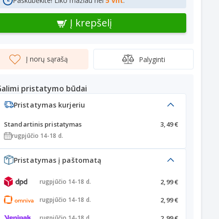
Paskubėkite! Liko mažiau nei
5 vnt
.
Į krepšelį
Į norų sąrašą
Palyginti
alimi pristatymo būdai
Pristatymas kurjeriu
Standartinis pristatymas
3,49 €
rugpjūčio 14-18 d.
Pristatymas į paštomatą
2,99 €
rugpjūčio 14-18 d.
2,99 €
rugpjūčio 14-18 d.
2,99 €
rugpjūčio 14-18 d.