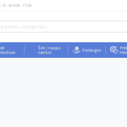
|
VI - VII 9:00 - 17:00
ple
Šok į naujus
Prek
Paslaugos
rduotuvė
namus!
min