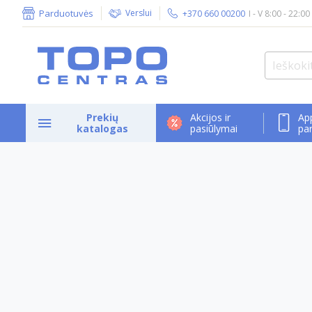
Parduotuvės
Verslui
+370 660 00200
I - V 8:00 - 22:00
Prekių
Akcijos ir
Ap
katalogas
pasiūlymai
pa