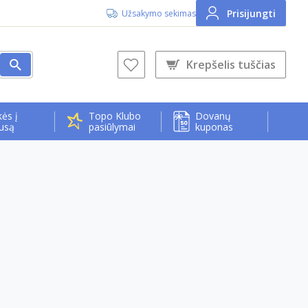
Prisijungti
Užsakymo sekimas
Krepšelis tuščias
ės į
Topo Klubo
Dovanų
usą
pasiūlymai
kuponas