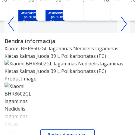
Atsiimkite jau
Atsiimkite jau
po 30 min.
po 30 min.
Item
1
Bendra informacija
of
Xiaomi BHR8602GL lagaminas Nedidelis lagaminas
25
Kietas šalmas Juoda 39 L Polikarbonatas (PC)
Slide 1 of 1
Rodyti daugiau