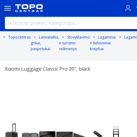
Topocentras
Laisvalaikis,
Stovyklavimo
Lagaminai
Lagami
griliai,
ir turizmo
ir kelioniniai
paspirtukai
reikmenys
krepšiai
Xiaomi Luggage Classic Pro 20", black
Previous