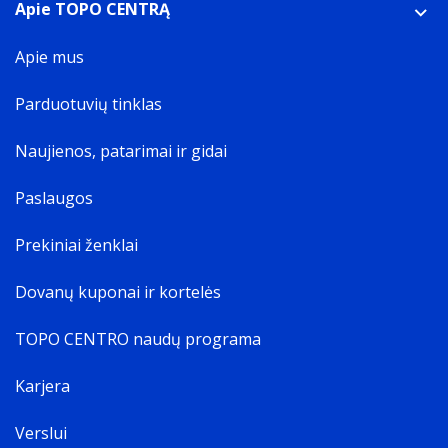
Apie TOPO CENTRĄ
Medžiaga
Medžiaga
Apie mus
The material from which a thing is or can be made e.g.
wood
Parduotuvių tinklas
Polikarbonatas (PC)
Naujienos, patarimai ir gidai
Paslaugos
Prekiniai ženklai
Dovanų kuponai ir kortelės
TOPO CENTRO naudų programa
Karjera
Verslui