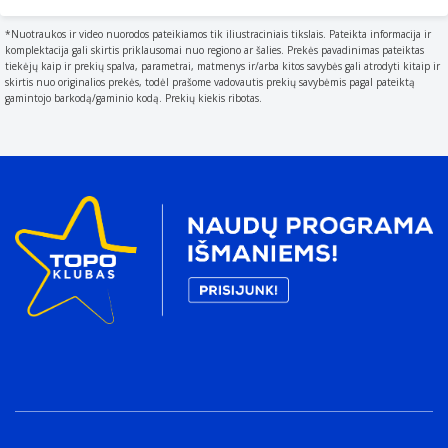
Užrakto tipas
TSA kombinuotas užraktas
*Nuotraukos ir video nuorodos pateikiamos tik iliustraciniais tikslais. Pateikta informacija ir
komplektacija gali skirtis priklausomai nuo regiono ar šalies. Prekės pavadinimas pateiktas
Svoris ir matmenys
tiekėjų kaip ir prekių spalva, parametrai, matmenys ir/arba kitos savybės gali atrodyti kitaip ir
Apimtis
skirtis nuo originalios prekės, todėl prašome vadovautis prekių savybėmis pagal pateiktą
gamintojo barkodą/gaminio kodą. Prekių kiekis ribotas.
The amount of a substance contained.
39 L
Svoris ir matmenys
Dydis
Physical dimension.
50,8 cm (20")
Lagamino plotis
51,5 cm
Lagamino gylis
35 cm
Lagamino aukštis
23 cm
Lagamino svoris
3,2 kg