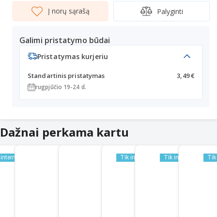
Į norų sąrašą
Palyginti
Galimi pristatymo būdai
Pristatymas kurjeriu
Standartinis pristatymas
3,49 €
rugpjūčio 19-24 d.
Dažnai perkama kartu
 internetu
Tik internetu
Tik internetu
Tik