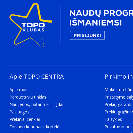
the manufacturer leaves out the weight of accessorie
8,5 g
Pakuotės turinys
Kiekis pakuotėje
5 vnt
Apie TOPO CENTRĄ
Pirkimo i
Apie mus
Mokėjimo būd
Parduotuvių tinklas
Pristatymo są
Naujienos, patarimai ir gidai
Prekių garantij
Paslaugos
Prekių grąžini
Prekiniai ženklai
Taisyklės
Dovanų kuponai ir kortelės
Privatumo poli