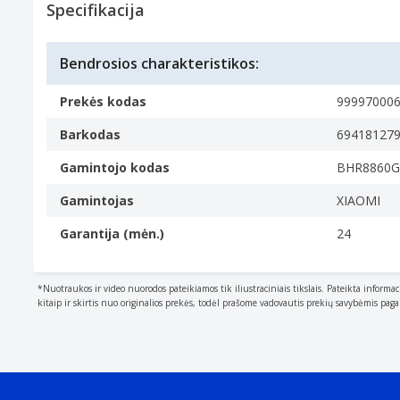
EAN/UPC kodas:
6941812792315
Specifikacija
Specifikacijos
Savybės
Tipas
Bendrosios charakteristikos:
Characteristics of the device.
Gelinis rašiklis su dangteliu
Prekės kodas
99997000
Rašiklio spalvos
Barkodas
69418127
The colour of the writing of pen, pencil etc.
Gamintojo kodas
BHR8860G
Mėlyna, Žalia, Oranžinė, Violetinė, Geltona
Produkto spalva
Gamintojas
XIAOMI
The colour e.g. red, blue, green, black, white.
Garantija (mėn.)
24
Multi spalvos
Rašymo eilutės ilgis
1600 m
*Nuotraukos ir video nuorodos pateikiamos tik iliustraciniais tikslais. Pateikta informac
Antgalio plotis
kitaip ir skirtis nuo originalios prekės, todėl prašome vadovautis prekių savybėmis pag
0,5 mm
Svoris ir matmenys
Svoris
Weight of the product without packaging (net weight)