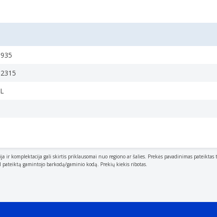
6935
92315
L
ija ir komplektacija gali skirtis priklausomai nuo regiono ar šalies. Prekės pavadinimas pateiktas 
al pateiktą gamintojo barkodą/gaminio kodą. Prekių kiekis ribotas.
. If possible, the net weight is given including standard ac