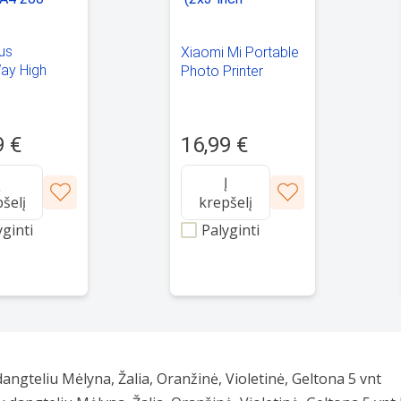
ius
Xiaomi Mi Portable
ay High
Photo Printer
 Photo
Paper (2x3-inch-
A4 200 g/m²
20sheets)
16,99 €
9 €
Į
Į
šelį
krepšelį
yginti
Palyginti
dangteliu Mėlyna, Žalia, Oranžinė, Violetinė, Geltona 5 vnt