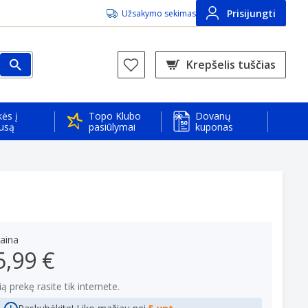
Prisijungti
Užsakymo sekimas
Krepšelis tuščias
ės į
Topo Klubo
Dovanų
usą
pasiūlymai
kuponas
aina
5,99 €
ią prekę rasite tik internete.