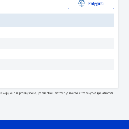
Palyginti
tiekėjų kaip ir prekių spalva, parametrai, matmenys ir/arba kitos savybės gali atrodyti
cessories and supplies. Please note that sometimes