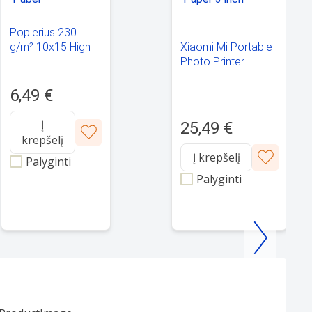
Popierius 230
Xiaomi Mi Portable
g/m² 10x15 High
Photo Printer
Glossy Photo
Instant 1S Paper 3
Paper
inch (SD30)
6,49 €
Į
25,49 €
krepšelį
Į krepšelį
Palyginti
Palyginti