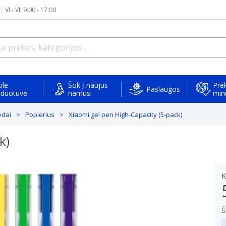
|
VI - VII 9:00 - 17:00
ple
Šok į naujus
Prek
Paslaugos
rduotuvė
namus!
min
edai
Popierius
Xiaomi gel pen High-Capacity (5-pack)
k)
K
Š