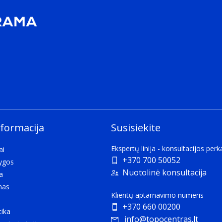
s and/or supplies.
nformacija
Susisiekite
Ekspertų linija - konsultacijos per
ai
+370 700 50052
lygos
Nuotolinė konsultacija
a
mas
Klientų aptarnavimo numeris
+370 660 00200
tika
info@topocentras.lt