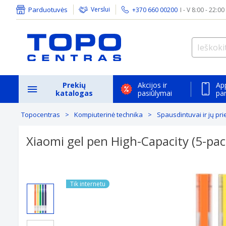
Parduotuvės
Verslui
+370 660 00200
I - V 8:00 - 22:00
Prekių
Akcijos ir
Ap
katalogas
pasiūlymai
pa
Topocentras
Kompiuterinė technika
Spausdintuvai ir jų pri
Xiaomi gel pen High-Capacity (5-pac
Previous
Tik internetu