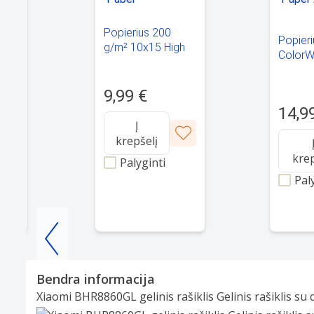
Popierius 200
Popier
g/m² 10x15 High
ColorW
Glossy Photo
Glossy
Paper
Paper 
9,99 €
14,9
Į
krepšelį
krep
Palyginti
Pal
Item
1
Bendra informacija
of
Xiaomi BHR8860GL gelinis rašiklis Gelinis rašiklis su 
25