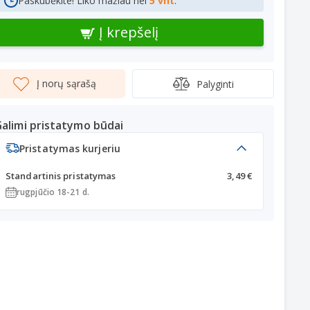
Paskubėkite! Liko mažiau nei
5 vnt
.
Į krepšelį
Į norų sąrašą
Palyginti
alimi pristatymo būdai
Pristatymas kurjeriu
Standartinis pristatymas
3,49 €
rugpjūčio 18-21 d.