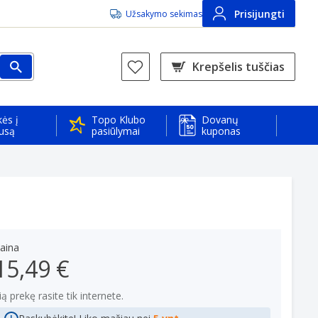
Prisijungti
Užsakymo sekimas
Krepšelis tuščias
ės į
Topo Klubo
Dovanų
usą
pasiūlymai
kuponas
aina
15,49 €
ią prekę rasite tik internete.