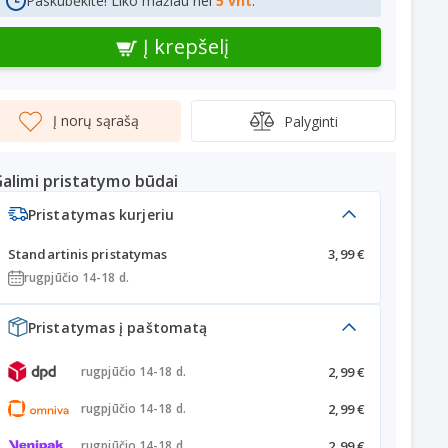
Paskubėkite! Liko mažiau nei
5 vnt
.
Į krepšelį
Į norų sąrašą
Palyginti
alimi pristatymo būdai
Pristatymas kurjeriu
Standartinis pristatymas
3,99 €
rugpjūčio 14-18 d.
Pristatymas į paštomatą
2,99 €
rugpjūčio 14-18 d.
2,99 €
rugpjūčio 14-18 d.
2,99 €
rugpjūčio 14-18 d.