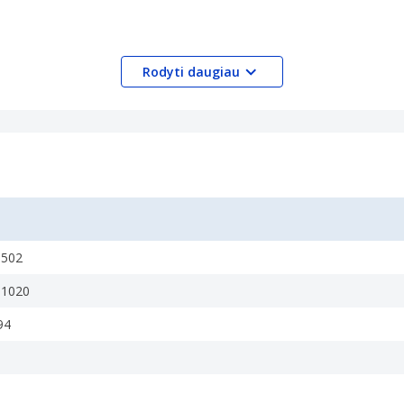
Rodyti daugiau
0502
81020
94