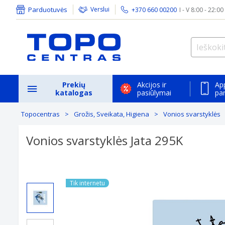
Parduotuvės
Verslui
+370 660 00200
I - V 8:00 - 22:00
Prekių
Akcijos ir
Ap
katalogas
pasiūlymai
pa
Topocentras
Grožis, Sveikata, Higiena
Vonios svarstyklės
Vonios svarstyklės Jata 295K
Tik internetu