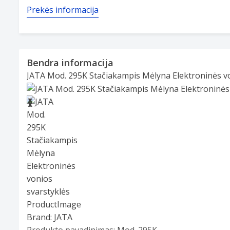
Prekės informacija
Bendra informacija
JATA Mod. 295K Stačiakampis Mėlyna Elektroninės vo
Slide 1 of 4
❮
❯
Brand:
JATA