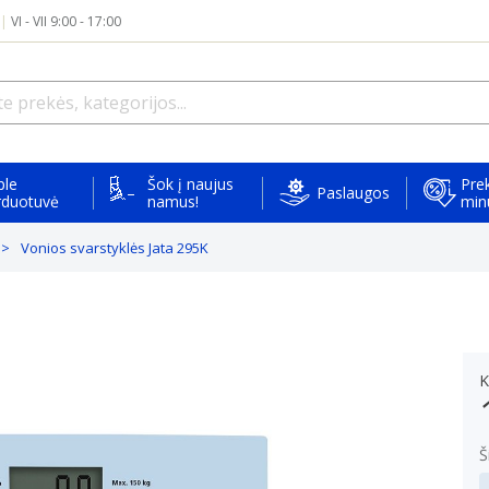
|
VI - VII 9:00 - 17:00
ple
Šok į naujus
Prek
Paslaugos
rduotuvė
namus!
min
Vonios svarstyklės Jata 295K
K
Š