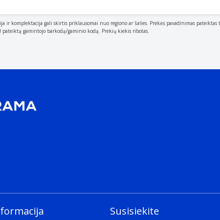
ija ir komplektacija gali skirtis priklausomai nuo regiono ar šalies. Prekės pavadinimas pateiktas 
al pateiktą gamintojo barkodą/gaminio kodą. Prekių kiekis ribotas.
.g. wood
nformacija
Susisiekite
 hold/store.