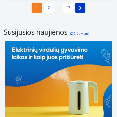
2
17
1
...
Susijusios naujienos
(Žiūrėti visus)