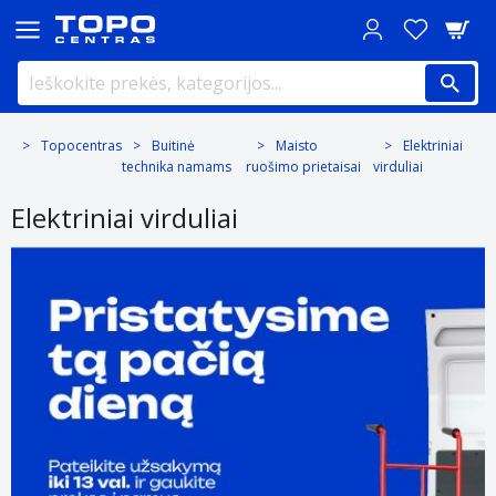
Topocentras
Buitinė
Maisto
Elektriniai
technika namams
ruošimo prietaisai
virduliai
Elektriniai virduliai