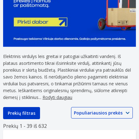
Elektrinis virdulys leis greitai ir patogiai užkaitinti vandenį. Iš
plataus asortimento tikrai išsirinksite virdulį, atitinkantį jūsų
poreikius ir skirtą biudžetą. Plastikiniai virduliai yra patrauklūs dėl
savo žemos kainos. Iš nerūdijančio plieno pagaminti elektriniai
virduliai bus patvaresni, o tinkamai prižiūrimi tarnaus ne vienus
metus. Ieškantiems originalesnių sprendimų, siūlome atkreipti
dėmesį į stiklinius
...
Rodyti daugiau
Prekių filtras
Prekių 1 -
39 iš
632