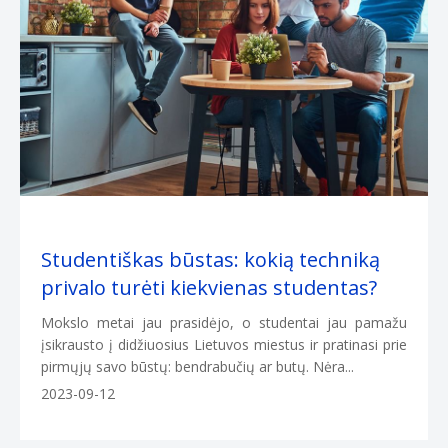
Studentiškas būstas: kokią techniką
privalo turėti kiekvienas studentas?
Mokslo metai jau prasidėjo, o studentai jau pamažu
įsikrausto į didžiuosius Lietuvos miestus ir pratinasi prie
pirmųjų savo būstų: bendrabučių ar butų. Nėra...
2023-09-12