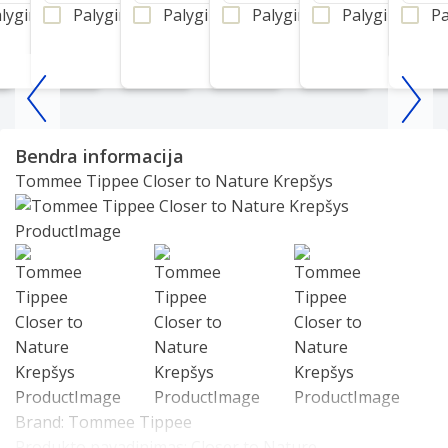
lyginti
Palyginti
Palyginti
Palyginti
Palyginti
Pa
Item
1
Bendra informacija
of
Tommee Tippee Closer to Nature Krepšys
25
Slide 1 of 3
Brand:
Tommee Tippee
Produkto pavadinimas:
Closer to Nature