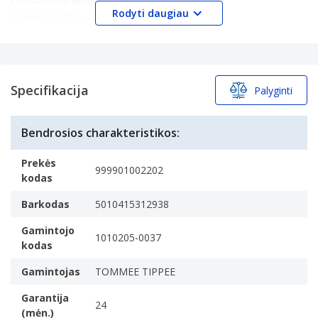
Rodyti daugiau
Prekės kodas:
43129341
EAN/UPC kodas:
5010415312938
Specifikacijos
Specifikacijos
Specifikacija
Savybės
Palyginti
Gaminio tipas
The sub-category of the product.
Bendrosios charakteristikos:
Krepšys
Produkto spalva
Prekės
999901002202
The colour e.g. red
kodas
Juoda
Barkodas
5010415312938
Butelių talpa
Gamintojo
The amount of bottles that can be put in the device.
1010205-0037
kodas
1 buteliai
Gamintojas
TOMMEE TIPPEE
Garantija
24
(mėn.)