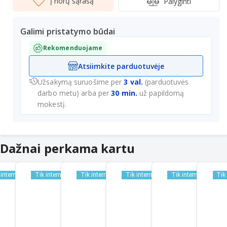
Į norų sąrašą
Palyginti
Galimi pristatymo būdai
Rekomenduojame
Atsiimkite parduotuvėje
Užsakymą suruošime per
3 val.
(parduotuvės
darbo metu) arba per
30 min.
už papildomą
mokestį.
Dažnai perkama kartu
 internetu
Tik internetu
Tik internetu
Tik internetu
Tik internetu
Tik