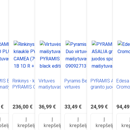
IS BELLO
Rinkinys - kriauklė
Virtuvės
Pyramis Bello Duo
PYRAMIS ASALIA
Edesa 
maišytuvas
PYRAMIS CAMEA
maišytuvas
virtuvės
granito juodos
Crom
s
(79x50) 1B 1D R +
PYRAMIS FLESSI
maišytuvas
spalvos
Maišytuvas IDEA
black edition
090927138
maišytuvas
Black Edition -
Granitas,
 €
236,00 €
36,99 €
33,49 €
24,99 €
94,49
070168502BE - Vo
sidabrinis/juodas
taškuotas
Į
Į
Į
Į
Į
pšelį
krepšelį
krepšelį
krepšelį
krepšelį
kre