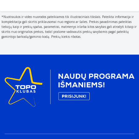
*Nuotraukos ir video nuorodos pateikiamos tik iliustraciniais tikslais. Pateikta informacija ir
komplektacija gali skirtis priklausomai nuo regiono ar šalies. Prekės pavadinimas pateiktas
tiekėjų kaip ir prekių spalva, parametrai, matmenys ir/arba kitos savybės gali atrodyti kitaip ir
skirtis nuo originalios prekės, todėl prašome vadovautis prekių savybėmis pagal pateiktą
gamintojo barkodą/gaminio kodą. Prekių kiekis ribotas.