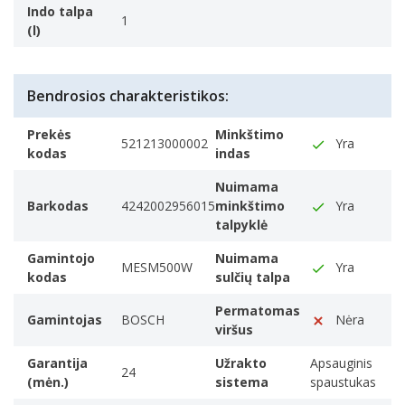
Nuimama minkštimo talpyklė
Indo talpa
1
Sulčių talpykla
(l)
Whether the product itself has a container to collect
produced juice. If not, an additional container needs to
be employed.
Bendrosios charakteristikos:
Sulčių talpykla
Prekės
Minkštimo
1 L
521213000002
Yra
kodas
indas
Nuimama sulčių talpa
Produkto spalva
Nuimama
Barkodas
4242002956015
minkštimo
Yra
The colour e.g. red
talpyklė
Juoda, Balta
Užrakto sistema
Gamintojo
Nuimama
MESM500W
Yra
Apsauginis spaustukas
kodas
sulčių talpa
Vieta laidui laikyti
Permatomas
Gamintojas
BOSCH
Nėra
Ne-slystančios kojos
viršus
Sulčiaspaudė
Garantija
Užrakto
Apsauginis
Anti-varvėjimo funkcija
24
(mėn.)
sistema
spaustukas
Dalis produktams stumti