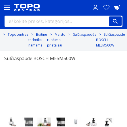
Topocentras
Buitinė
Maisto
Sulčiaspaudės
Sulčiaspaudė
technika
ruošimo
BOSCH
namams
prietaisai
MESM500W
Sulčiaspaudė BOSCH MESM500W
Previous