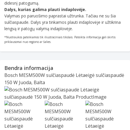
didesnį patogumą.
Dalys, kurias galima plauti indaplovėje.
Valymas po paruošimo paprastai užtrunka. Tačiau ne su šia
sulčiaspaude. Dalys yra tinkamos plauti indaplovėje ir užtikrina
lengvą ir patogų valymą indaplovėje.
*Nuotraukos pateikiamos tik iliustraciniais tikslais. Pateikta informacija gali skirtis
priklausomai nuo regiono ar šalies.
Bendra informacija
Bosch MESM500W sulčiaspaudė Lėtaeigė sulčiaspaudė
150 W Juoda, Balta
Slide 1 of 3