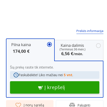
Next
Prekės informacija
Pilna kaina
Kaina dalimis
(Terminas 36 mėn.)
174,00 €
6,56 €
/mėn.
Šią prekę rasite tik internete.
Paskubėkite! Liko mažiau nei
5 vnt
.
Į krepšelį
Į norų sąrašą
Palyginti