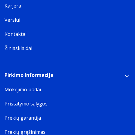
208 mm
Karjera
Paketo svoris
Weight of the packaged product.
Verslui
5,58 kg
Pakuotės aukštis
Kontaktai
The distance from the top to the bottom of the
Žiniasklaidai
packaging.
350 mm
Pirkimo informacija
Mokėjimo būdai
Pristatymo sąlygos
Prekių garantija
Prekių grąžinimas