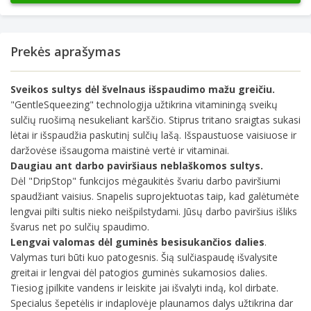
Prekės aprašymas
Sveikos sultys dėl švelnaus išspaudimo mažu greičiu.
"GentleSqueezing" technologija užtikrina vitaminingą sveikų
sulčių ruošimą nesukeliant karščio. Stiprus tritano sraigtas sukasi
lėtai ir išspaudžia paskutinį sulčių lašą. Išspaustuose vaisiuose ir
daržovėse išsaugoma maistinė vertė ir vitaminai.
Daugiau ant darbo paviršiaus neblaškomos sultys.
Dėl "DripStop" funkcijos mėgaukitės švariu darbo paviršiumi
spaudžiant vaisius. Snapelis suprojektuotas taip, kad galėtumėte
lengvai pilti sultis nieko neišpilstydami. Jūsų darbo paviršius išliks
švarus net po sulčių spaudimo.
Lengvai valomas dėl guminės besisukančios dalies
.
Valymas turi būti kuo patogesnis. Šią sulčiaspaudę išvalysite
greitai ir lengvai dėl patogios guminės sukamosios dalies.
Tiesiog įpilkite vandens ir leiskite jai išvalyti indą, kol dirbate.
Specialus šepetėlis ir indaplovėje plaunamos dalys užtikrina dar