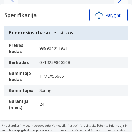
1
of
Specifikacija
Palyginti
5
Bendrosios charakteristikos:
Prekės
999904011931
kodas
Barkodas
0713239860368
Gamintojo
T-MLX56665
kodas
Gamintojas
Spring
Garantija
24
(mėn.)
*Nuotraukos ir video nuorodos pateikiamos tik iliustraciniais tikslais. Pateikta informacija ir
komplektacija gali skirtis priklausomai nuo regiono ar šalies. Prekės pavadinimas pateiktas