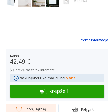
Next
Prekės informacija
Kaina
42,49 €
Šią prekę rasite tik internete.
Paskubėkite! Liko mažiau nei
5 vnt
.
Į krepšelį
Į norų sąrašą
Palyginti