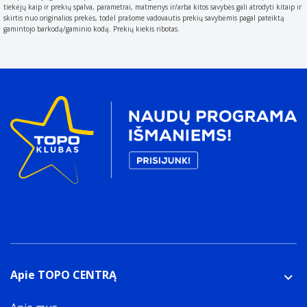
tiekėjų kaip ir prekių spalva, parametrai, matmenys ir/arba kitos savybės gali atrodyti kitaip ir
skirtis nuo originalios prekės, todėl prašome vadovautis prekių savybėmis pagal pateiktą
gamintojo barkodą/gaminio kodą. Prekių kiekis ribotas.
Apie TOPO CENTRĄ