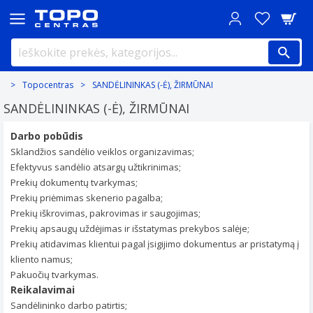
Topocentras
SANDĖLININKAS (-Ė), ŽIRMŪNAI
SANDĖLININKAS (-Ė), ŽIRMŪNAI
Darbo pobūdis
Sklandžios sandėlio veiklos organizavimas;
Efektyvus sandėlio atsargų užtikrinimas;
Prekių dokumentų tvarkymas;
Prekių priėmimas skenerio pagalba;
Prekių iškrovimas, pakrovimas ir saugojimas;
Prekių apsaugų uždėjimas ir išstatymas prekybos salėje;
Prekių atidavimas klientui pagal įsigijimo dokumentus ar pristatymą į
kliento namus;
Pakuočių tvarkymas.
Reikalavimai
Sandėlininko darbo patirtis;