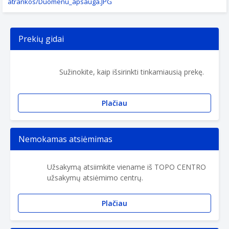
atrankos/Duomenu_apsauga.JPG
Prekių gidai
Sužinokite, kaip išsirinkti tinkamiausią prekę.
Plačiau
Nemokamas atsiėmimas
Užsakymą atsiimkite viename iš TOPO CENTRO
užsakymų atsiėmimo centrų.
Plačiau