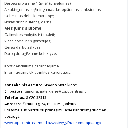
Darbas programa "Rivilė" (privalumas);
Atsakingumas, sąžiningumas, kruopštumas, lankstumas;
Gebėjimas dirbti komandoje;
Noras dirbti būtent šį darbą.
Mes jums siūlome
Galimybes mokytis ir tobulėti;
Visas socialines garantijas;
Geras darbo sąlygas;
Darbą draugiškame kolektyve.
Konfidencialumą garantuojame.
Informuosime tik atrinktus kandidatus.
Kontaktinis asmuo:
Simona Mateikienė
El. paštas:
simona.mateikiene@topocentras.lt
Telefonas:
8-620-32513
Adresas:
Žirmūnų g. 64, PC "RIMI", Vilnius
Prašome susipažinti su pranešimu apie kandidatų duomenų
apsaugą:
www.topocentras.lt/media/wysiwyg/Duomenu-apsauga-