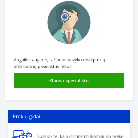
Apgailestaujame, tačiau nepavyko rasti prekių,
atitinkančių pasirinktus filtrus.
Klausti specialisto
Prekių gidai
Sužinokite, kaip išsirinkti tinkamiausią prekę.