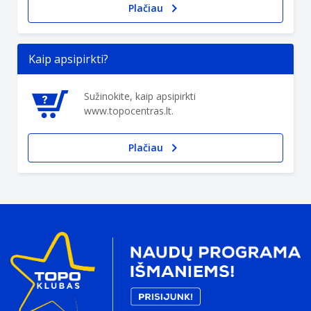
Plačiau
Kaip apsipirkti?
Sužinokite, kaip apsipirkti
www.topocentras.lt.
Plačiau