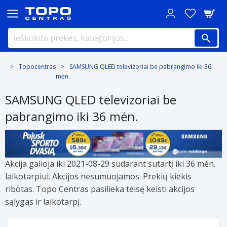
Topocentras
SAMSUNG QLED televizoriai be pabrangimo iki 36
mėn.
SAMSUNG QLED televizoriai be
pabrangimo iki 36 mėn.
Akcija galioja iki 2021-08-29 sudarant sutartį iki 36 mėn.
laikotarpiui. Akcijos nesumuojamos. Prekių kiekis
ribotas. Topo Centras pasilieka teisę keisti akcijos
sąlygas ir laikotarpį.