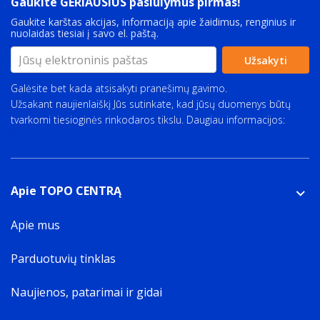
Gaukite GERIAUSIUS pasiūlymus pirmas!
Gaukite karštas akcijas, informaciją apie žaidimus, renginius ir
nuolaidas tiesiai į savo el. paštą.
Užsakyti
Galėsite bet kada atsisakyti pranešimų gavimo.
Užsakant naujienlaiškį Jūs sutinkate, kad jūsų duomenys būtų
tvarkomi tiesioginės rinkodaros tikslu. Daugiau informacijos:
Privatumo politika
Apie TOPO CENTRĄ
Apie mus
Parduotuvių tinklas
Naujienos, patarimai ir gidai