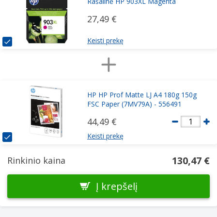
Rašalinė HP 903XL Magenta
27,49 €
Keisti prekę
HP HP Prof Matte LJ A4 180g 150g
FSC Paper (7MV79A) - 556491
44,49 €
1
Keisti prekę
130,47 €
Rinkinio kaina
Į krepšelį