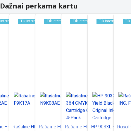
Dažnai perkama kartu
 internetu
Tik internetu
Tik internetu
Tik internetu
Tik internetu
Tik
nė HP
Rašalinė HP
Rašalinė HP
Rašalinė HP 364
HP 903XL High
Rašali