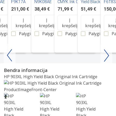
2AE
F9K17A
N9K08AE
CMYK Ink Cartridge
Yield Black Original
F6T83
Combo 4-Pack
Ink Cartridge
 €
211,00 €
38,49 €
71,99 €
51,49 €
150,0
Į
Į
Į
Į
Į
pšelį
krepšelį
krepšelį
krepšelį
krepšelį
kre
lyginti
Palyginti
Palyginti
Palyginti
Palyginti
Pa
Item
1
Bendra informacija
of
HP 903XL High Yield Black Original Ink Cartridge
25
Slide 1 of 5
❮
❯