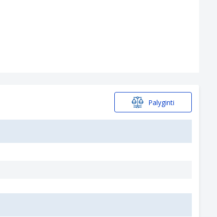
Palyginti
6540, 6520 & 5740