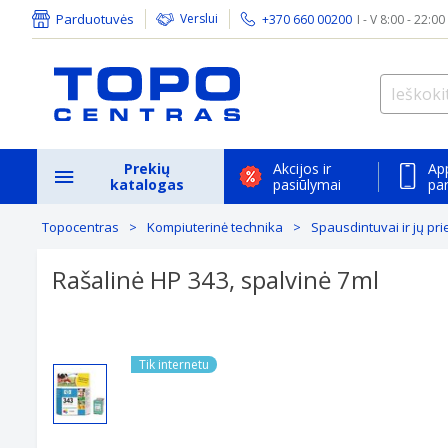
Parduotuvės
Verslui
+370 660 00200
I - V 8:00 - 22:00
Prekių
Akcijos ir
Ap
katalogas
pasiūlymai
pa
Topocentras
Kompiuterinė technika
Spausdintuvai ir jų pri
Rašalinė HP 343, spalvinė 7ml
Tik internetu