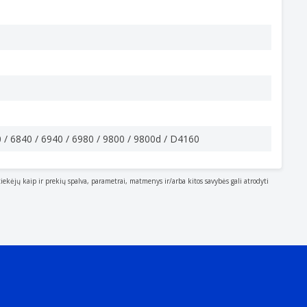
iant į spausdinamą turinį, popieriaus tipą,
0 / 6840 / 6940 / 6980 / 9800 / 9800d / D4160
tiekėjų kaip ir prekių spalva, parametrai, matmenys ir/arba kitos savybės gali atrodyti