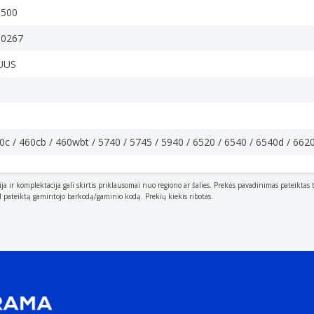
1500
80267
UUS
pausdinti viena kasete. Faktinis skaičius gali skirtis atsižvelg
0c / 460cb / 460wbt / 5740 / 5745 / 5940 / 6520 / 6540 / 6540d / 662
ija ir komplektacija gali skirtis priklausomai nuo regiono ar šalies. Prekės pavadinimas pateiktas 
al pateiktą gamintojo barkodą/gaminio kodą. Prekių kiekis ribotas.