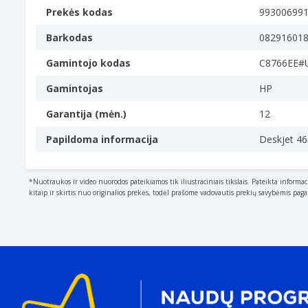
Kiekis pakuotėje
Prekės kodas
99300699
1 vnt
Barkodas
08291601
Spalvoto rašalo kiekis
7 ml
Gamintojo kodas
C8766EE#
Spalvoto rašalo puslapio išeiga
Gamintojas
HP
Apytikslis vidutinis puslapių skaičius, kurį galima išs
spausdinimo dažnį ir aplinkos sąlygas.
Garantija (mėn.)
12
330 puslapiai
Papildoma informacija
Deskjet 46
Tipas
Characteristics of the device.
Originalus
*Nuotraukos ir video nuorodos pateikiamos tik iliustraciniais tikslais. Pateikta informac
kitaip ir skirtis nuo originalios prekės, todėl prašome vadovautis prekių savybėmis pag
Rašalo kasetės tipas
Standartinė išeiga
Rašalo tipas
Pigmento pagrindo rašalas
Spausdinimo spalvos
The colours that can be produced by the printer.
Žydras, Rausvai raudona, Geltona