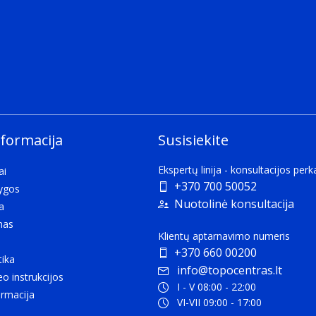
anufacture (COM).
Valstijos
nformacija
Susisiekite
Ekspertų linija - konsultacijos per
ai
+370 700 50052
lygos
Nuotolinė konsultacija
a
ored before use
mas
Klientų aptarnavimo numeris
+370 660 00200
tika
info@topocentras.lt
 materials relative to the total weight of the product and 
eo instrukcijos
I - V 08:00 - 22:00
rmacija
VI-VII 09:00 - 17:00