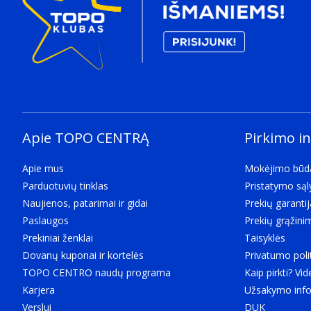
Modelio suderinamumas
What other brands this brand can be used with.
HP
OEM kodas
C8766EE
Kilmės šalis
Country where the device is made. Aka Country of m
Airija, Puerto Rikas, Singapūras, Jungtinės Amerikos 
Apie TOPO CENTRĄ
Pirkimo i
Kiekis per dėžutę
Apie mus
Number of products per box.
Mokėjimo būd
Parduotuvių tinklas
1 vnt
Pristatymo są
Naujienos, patarimai ir gidai
Spausdinimo medžiagos galiojimo laikas
Prekių garantij
Paslaugos
Length of time (duration) a media product may be st
Prekių grąžini
Prekiniai ženklai
1.5 metai
Taisyklės
Dovanų kuponai ir kortelės
Overall recycled content
Privatumo poli
TOPO CENTRO naudų programa
The combined percentage of recycled or secondary raw
Kaip pirkti? Vid
Karjera
50%
Užsakymo info
Verslui
Aplinkos sąlygos
DUK