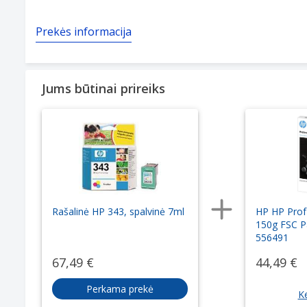
Prekės informacija
Jums būtinai prireiks
Rašalinė HP 343, spalvinė 7ml
HP HP Prof
150g FSC P
556491
67,49 €
44,49 €
Perkama prekė
Ke