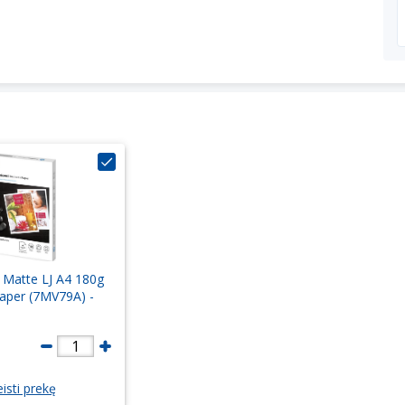
 Matte LJ A4 180g
aper (7MV79A) -
1
isti prekę