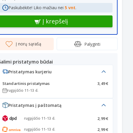
Paskubėkite! Liko mažiau nei
5 vnt
.
Į krepšelį
Į norų sąrašą
Palyginti
alimi pristatymo būdai
Pristatymas kurjeriu
Standartinis pristatymas
3,49 €
rugpjūčio 11-13 d.
Pristatymas į paštomatą
2,99 €
rugpjūčio 11-13 d.
2,99 €
rugpjūčio 11-13 d.