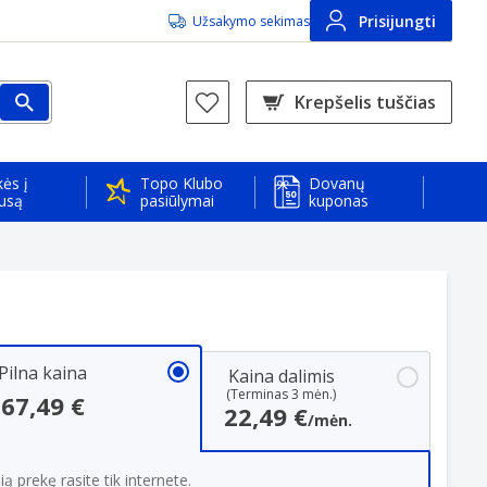
Prisijungti
Užsakymo sekimas
Krepšelis tuščias
ės į
Topo Klubo
Dovanų
usą
pasiūlymai
kuponas
Pilna kaina
Kaina dalimis
(Terminas 3 mėn.)
67,49 €
22,49 €
/mėn.
ią prekę rasite tik internete.