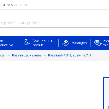
|
VI - VII 9:00 - 17:00
ple
Šok į naujus
Prek
Paslaugos
rduotuvė
namus!
min
edai
Rašalinių įr. kasetės
Rašalinė HP 343, spalvinė 7ml
Š