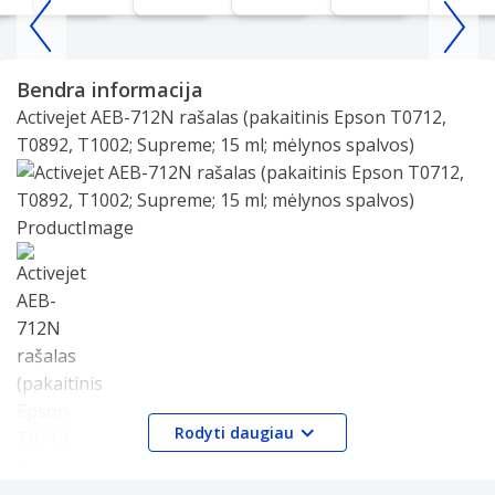
Item
1
Bendra informacija
of
Activejet AEB-712N rašalas (pakaitinis Epson T0712,
25
T0892, T1002; Supreme; 15 ml; mėlynos spalvos)
Slide 1 of 1
Rodyti daugiau