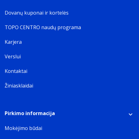
Kitos savybės
Suderinami rašalo tipai, reikmenys
Dovanų kuponai ir kortelės
T0712; T0892; T1002;
Versija
TOPO CENTRO naudų programa
Supreme
Klasė
Karjera
A+
Technologija
Verslui
Modern components and devices.
Kontaktai
New
Žiniasklaidai
Pirkimo informacija
Mokėjimo būdai