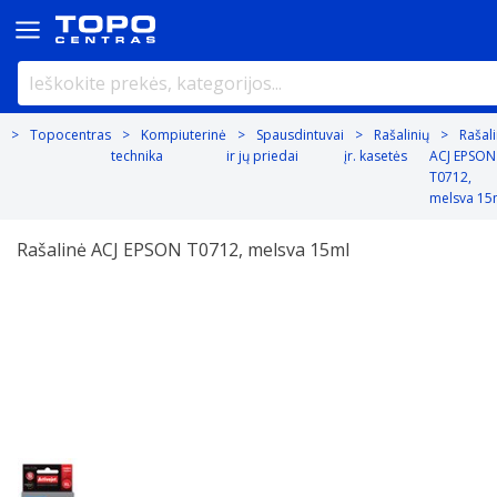
Topocentras
Kompiuterinė
Spausdintuvai
Rašalinių
Rašal
technika
ir jų priedai
įr. kasetės
ACJ EPSON
T0712,
melsva 15
Rašalinė ACJ EPSON T0712, melsva 15ml