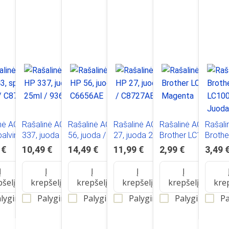
nė ACJ HP
Rašalinė ACJ HP
Rašalinė ACJ HP
Rašalinė ACJ HP
Rašalinė ACJ
Rašali
palvinė 21ml
337, juoda 25ml /
56, juoda /
27, juoda 20ml /
Brother LC1000M
Broth
66EE
9364
C6656AE
C8727AE
Magenta
Juoda
 €
10,49 €
14,49 €
11,99 €
2,99 €
3,49 
Į
Į
Į
Į
Į
pšelį
krepšelį
krepšelį
krepšelį
krepšelį
kre
lyginti
Palyginti
Palyginti
Palyginti
Palyginti
Pa