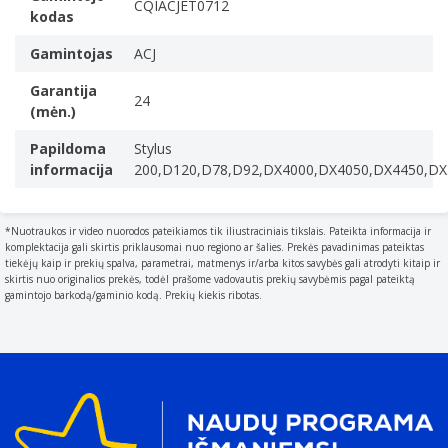
Kiekis pakuotėje
CQIACJET0712
kodas
1 vnt
Spalvoto rašalo kasečių skaičius
Gamintojas
ACJ
1
Garantija
24
Spalvoto rašalo kiekis
(mėn.)
15 ml
Papildoma
Stylus
Spalvoto rašalo puslapio išeiga
informacija
200,D120,D78,D92,DX4000,DX4050,DX4450,D
Apytikslis vidutinis puslapių skaičius, kurį galima
išspausdinti viena kasete. Faktinis skaičius gali skirtis
atsižvelgiant į spausdinamą turinį, popieriaus tipą,
*Nuotraukos ir video nuorodos pateikiamos tik iliustraciniais tikslais. Pateikta informacija ir
komplektacija gali skirtis priklausomai nuo regiono ar šalies. Prekės pavadinimas pateiktas
spausdinimo dažnį ir aplinkos sąlygas.
tiekėjų kaip ir prekių spalva, parametrai, matmenys ir/arba kitos savybės gali atrodyti kitaip ir
480 puslapiai
skirtis nuo originalios prekės, todėl prašome vadovautis prekių savybėmis pagal pateiktą
gamintojo barkodą/gaminio kodą. Prekių kiekis ribotas.
Tipas
Characteristics of the device.
Derantis
Rašalo kasetės tipas
Didelė (XL) išeiga
Spausdinimo spalvos