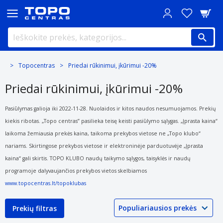
Topocentras
Priedai rūkinimui, įkūrimui -20%
Priedai rūkinimui, įkūrimui -20%
Pasiūlymas galioja iki 2022-11-28. Nuolaidos ir kitos naudos nesumuojamos. Prekių
kiekis ribotas. „Topo centras” pasilieka teisę keisti pasiūlymo sąlygas. „Įprasta kaina“
laikoma žemiausia prekės kaina, taikoma prekybos vietose ne „Topo klubo“
nariams. Skirtingose prekybos vietose ir elektroninėje parduotuvėje „Įprasta
kaina“ gali skirtis. TOPO KLUBO naudų taikymo sąlygos, taisyklės ir naudų
programoje dalyvaujančios prekybos vietos skelbiamos
www.topocentras.lt/topoklubas
Prekių filtras