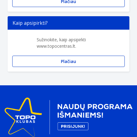
Plačiau
Kaip apsipirkti?
Sužinokite, kaip apsipirkti
www.topocentras.lt.
Plačiau