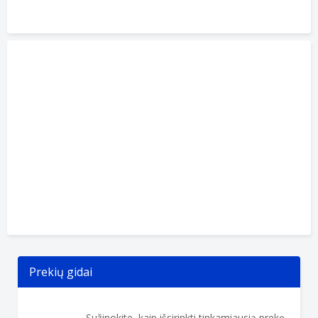
Prekių gidai
Sužinokite, kaip išsirinkti tinkamiausią prekę.