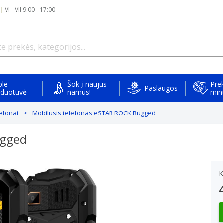
|
VI - VII 9:00 - 17:00
ple
Šok į naujus
Prek
Paslaugos
rduotuvė
namus!
min
lefonai
Mobilusis telefonas eSTAR ROCK Rugged
ugged
K