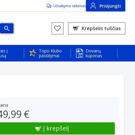
Prisijungti
Užsakymo sekimas
Krepšelis tuščias
ės į
Topo Klubo
Dovanų
usą
pasiūlymai
kuponas
aina
49,99 €
Į krepšelį