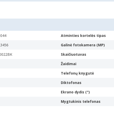
0044
Atminties kortelės tipas
.g. water resistant
ūgiams, Atsparus vandeniui
23456
Galinė fotokamera (MP)
0022BK
Skaičiuotuvas
Žaidimai
Telefonų knygutė
can be displayed. It is usually quoted as width × height
Diktofonas
Ekrano dydis (")
Mygtukinis telefonas