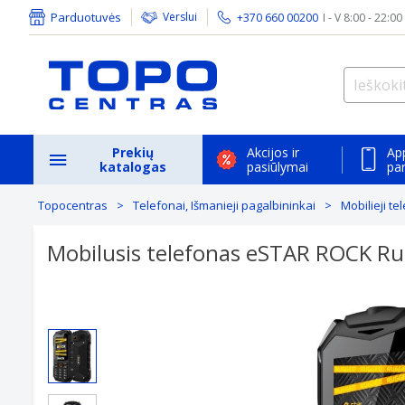
Parduotuvės
Verslui
+370 660 00200
I - V 8:00 - 22:00
Prekių
Akcijos ir
Ap
katalogas
pasiūlymai
pa
Topocentras
Telefonai, Išmanieji pagalbininkai
Mobilieji te
Mobilusis telefonas eSTAR ROCK R
Previous