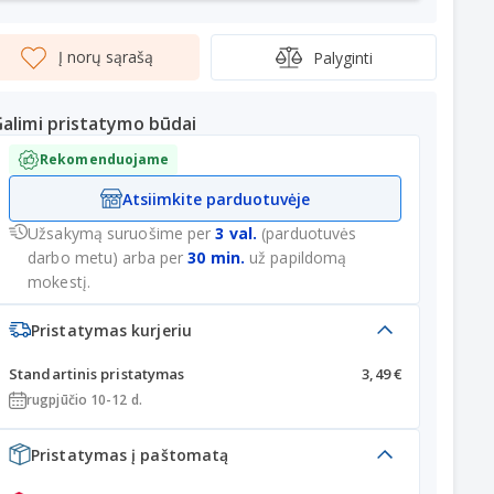
Į norų sąrašą
Palyginti
alimi pristatymo būdai
Rekomenduojame
Atsiimkite parduotuvėje
Užsakymą suruošime per
3 val.
(parduotuvės
darbo metu) arba per
30 min.
už papildomą
mokestį.
Pristatymas kurjeriu
Standartinis pristatymas
3,49 €
rugpjūčio 10-12 d.
Pristatymas į paštomatą