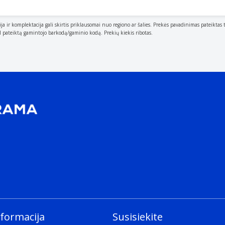
ija ir komplektacija gali skirtis priklausomai nuo regiono ar šalies. Prekės pavadinimas pateiktas 
al pateiktą gamintojo barkodą/gaminio kodą. Prekių kiekis ribotas.
roduct.
th this device.
camera, given in MP (megapixel. 1 MP = 1 million pixels).
nformacija
Susisiekite