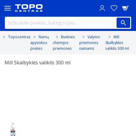
Topocentras
Namų
Buitinės
Valymo
Mill
apyvokos
chemijos
priemonės
Skalbyklės
prekės
priemonės
namams
valiklis 300 ml
Mill Skalbyklės valiklis 300 ml