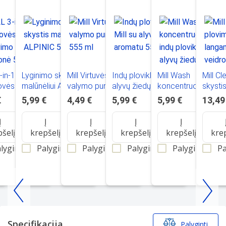
-in-1
Lyginimo skystis
Mill Virtuvės
Indų ploviklis Mill su
Mill Wash
Mill C
ovės
malūnėliui ALPINIC
valymo purškiklis
alyvų žiedų
koncentruotas indų
skysti
vimo
500 ml
555 ml
aromatu 555 ml
ploviklis su alyvų
stiklam
€
5,99 €
4,49 €
5,99 €
5,99 €
13,49
onė 500 ml
žiedų aromatu 555
veidro
ml
plytelė
Į
Į
Į
Į
Į
pšelį
krepšelį
krepšelį
krepšelį
krepšelį
kre
lyginti
Palyginti
Palyginti
Palyginti
Palyginti
Pa
Item
1
of
Specifikacija
Palyginti