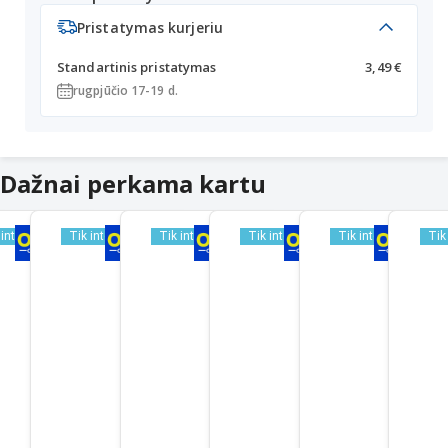
Pristatymas kurjeriu
Standartinis pristatymas
3,49 €
rugpjūčio 17-19 d.
Dažnai perkama kartu
 internetu
Tik internetu
Tik internetu
Tik internetu
Tik internetu
Tik