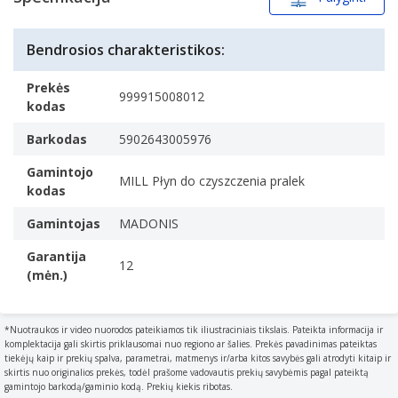
25
Bendrosios charakteristikos:
Prekės
999915008012
kodas
Barkodas
5902643005976
Gamintojo
MILL Płyn do czyszczenia pralek
kodas
Gamintojas
MADONIS
Garantija
12
(mėn.)
*Nuotraukos ir video nuorodos pateikiamos tik iliustraciniais tikslais. Pateikta informacija ir
komplektacija gali skirtis priklausomai nuo regiono ar šalies. Prekės pavadinimas pateiktas
tiekėjų kaip ir prekių spalva, parametrai, matmenys ir/arba kitos savybės gali atrodyti kitaip ir
skirtis nuo originalios prekės, todėl prašome vadovautis prekių savybėmis pagal pateiktą
gamintojo barkodą/gaminio kodą. Prekių kiekis ribotas.