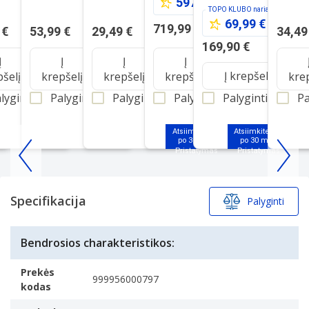
597,44 €
TOPO KLUBO
nariams
69,99 €
719,99 €
 €
53,99 €
29,49 €
34,49
169,90 €
Į
Į
Į
Į
Į krepšelį
pšelį
krepšelį
krepšelį
krepšelį
kre
lyginti
Palyginti
Palyginti
Palyginti
Palyginti
Pa
Atsiimkite jau
Atsiimkite jau
po 30 min.
po 30 min.
Item
1
of
Specifikacija
Palyginti
25
Bendrosios charakteristikos:
Prekės
999956000797
kodas