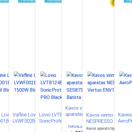
 internetu
Tik internetu
Tik internetu
Tik
Kavos virimo
aparatas SAGE
ė Lovio
Vaflinė Lovio
Lovio LVTB124BK
Kavin
Kavos virimo aparata
SES875 the Barista
001BK
LVWF002BK
SonicProtect PRO
AeroP
NESPRESSO Vertuo
Express
 Black
1500W Black
Black
ENV120.GY
TOPO KLUBO
nariams
Kavos aparato tipas
:
Kapsul