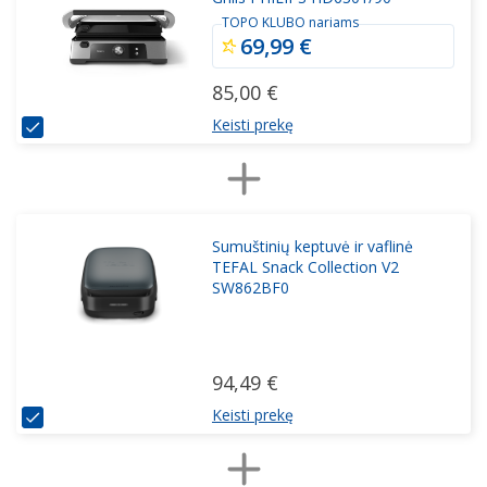
TOPO KLUBO nariams
69,99 €
85,00 €
Keisti prekę
Sumuštinių keptuvė ir vaflinė
TEFAL Snack Collection V2
SW862BF0
94,49 €
Keisti prekę