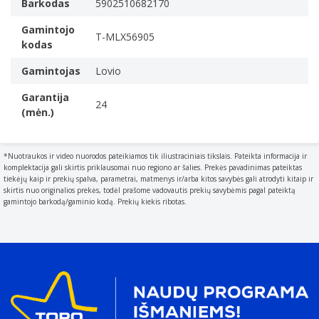
Barkodas
5902510682170
Gamintojo
T-MLX56905
kodas
Gamintojas
Lovio
Garantija
24
(mėn.)
*Nuotraukos ir video nuorodos pateikiamos tik iliustraciniais tikslais. Pateikta informacija ir
komplektacija gali skirtis priklausomai nuo regiono ar šalies. Prekės pavadinimas pateiktas
tiekėjų kaip ir prekių spalva, parametrai, matmenys ir/arba kitos savybės gali atrodyti kitaip ir
skirtis nuo originalios prekės, todėl prašome vadovautis prekių savybėmis pagal pateiktą
gamintojo barkodą/gaminio kodą. Prekių kiekis ribotas.