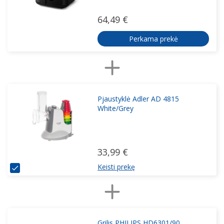
64,49 €
Perkama prekė
Pjaustyklė Adler AD 4815
White/Grey
33,99 €
Keisti prekę
Grilis PHILIPS HD6301/90