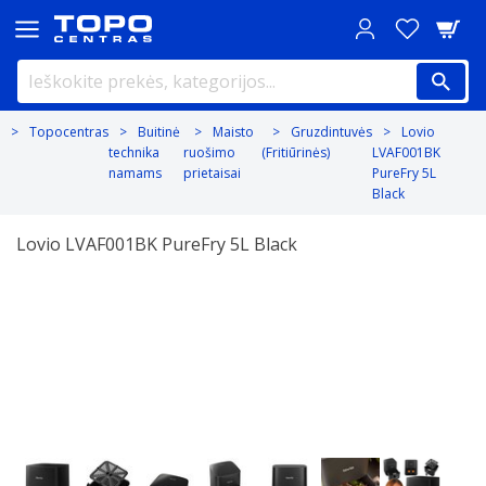
Topocentras
Buitinė
Maisto
Gruzdintuvės
Lovio
technika
ruošimo
(Fritiūrinės)
LVAF001BK
namams
prietaisai
PureFry 5L
Black
Lovio LVAF001BK PureFry 5L Black
Previous