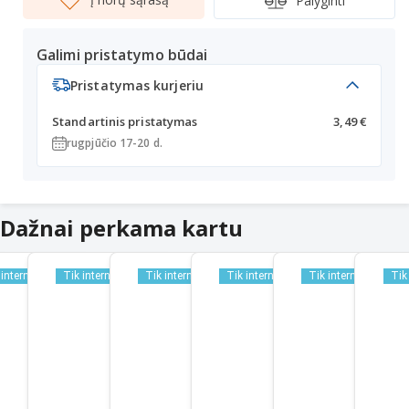
Palyginti
Galimi pristatymo būdai
Pristatymas kurjeriu
Standartinis pristatymas
3,49 €
rugpjūčio 17-20 d.
Dažnai perkama kartu
 internetu
Tik internetu
Tik internetu
Tik internetu
Tik internetu
Tik