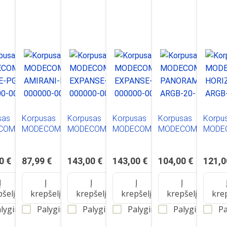
sas
Korpusas
Korpusas
Korpusas
Korpusas
Korpu
OM AT-
MODECOM AT-
MODECOM AT-
MODECOM AT-
MODECOM AT-
MODEC
-PG-20-
AMIRANI-PD-10-
EXPANSE-TG-20-
EXPANSE-SG-20-
PANORAMA-3F-
HORIZ
0-0002
000000-0002
000000-0002
000000-0002
ARGB-20-000000-
ARGB-
0 €
87,99 €
143,00 €
143,00 €
104,00 €
121,0
0002
0002
Į
Į
Į
Į
Į
pšelį
krepšelį
krepšelį
krepšelį
krepšelį
kre
lyginti
Palyginti
Palyginti
Palyginti
Palyginti
Pa