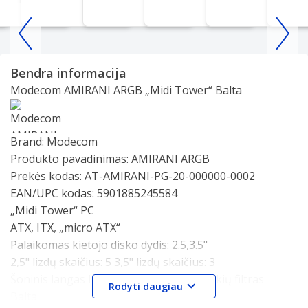
Item
1
Bendra informacija
of
Modecom AMIRANI ARGB „Midi Tower“ Balta
25
Slide 1 of 0
Brand:
Modecom
Produkto pavadinimas:
AMIRANI ARGB
Prekės kodas:
AT-AMIRANI-PG-20-000000-0002
EAN/UPC kodas:
5901885245584
„Midi Tower“ PC
ATX, ITX, „micro ATX“
Palaikomas kietojo disko dydis: 2.5,3.5"
2,5" lizdų skaičius: 5 3,5" lizdų skaičius: 3
Šoninis langas Iliuminacija Daugybė Dulkių filtras
Rodyti daugiau
Balta