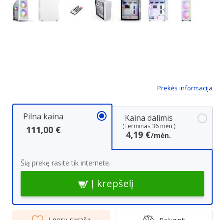
Next
Prekės informacija
Pilna kaina
Kaina dalimis
(Terminas 36 mėn.)
111,00 €
4,19 €
/mėn.
Šią prekę rasite tik internete.
Į krepšelį
Į norų sąrašą