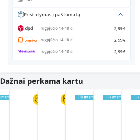
Pristatymas į paštomatą
2,99 €
rugpjūčio 14-18 d.
2,99 €
rugpjūčio 14-18 d.
2,99 €
rugpjūčio 14-18 d.
Dažnai perkama kartu
 internetu
Tik internetu
Tik internetu
Tik