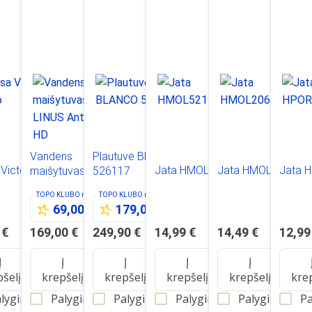
Vandens
Plautuvė BLANCO
Victoria
Jata HMOL5215
Jata HMOL2065
Jata 
maišytuvas KITI
526117
o
LINUS Antracito HD
TOPO KLUBO
nariams
TOPO KLUBO
nariams
69,00 €
179,00 €
 €
169,00 €
249,90 €
14,99 €
14,49 €
12,99
Į
Į
Į
Į
Į
pšelį
krepšelį
krepšelį
krepšelį
krepšelį
kre
lyginti
Palyginti
Palyginti
Palyginti
Palyginti
Pa