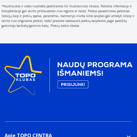
Juoda, Balta
*Nuotraukos ir video nuorodos pateikiamos tik iliustraciniais tikslais. Pateikta informacija ir
komplektacija gali skirtis priklausomai nuo regiono ar šalies. Prekės pavadinimas pateiktas
Korpuso medžiaga
tiekėjų kaip ir prekių spalva, parametrai, matmenys ir/arba kitos savybės gali atrodyti kitaip ir
What the casing of the product is made of.
skirtis nuo originalios prekės, todėl prašome vadovautis prekių savybėmis pagal pateiktą
gamintojo barkodą/gaminio kodą. Prekių kiekis ribotas.
Aliuminis
Šarnyrinis dangtelis
The lid of the device is on a hinge so that it can be
flipped open and closed
Savybės
Tinka indukcinėms kaitlentėms
Svoris ir matmenys
Plotis
The measurement or extent of something from side to
side.
108 mm
Pakuotės duomenys
Kiekis pakuotėje
1 vnt
Apie TOPO CENTRĄ