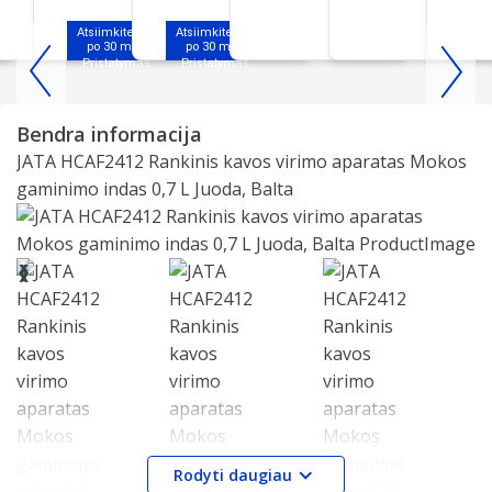
Atsiimkite jau
Atsiimkite jau
po 30 min.
po 30 min.
Item
1
Bendra informacija
of
JATA HCAF2412 Rankinis kavos virimo aparatas Mokos
25
gaminimo indas 0,7 L Juoda, Balta
Slide 1 of 6
❮
❯
Rodyti daugiau