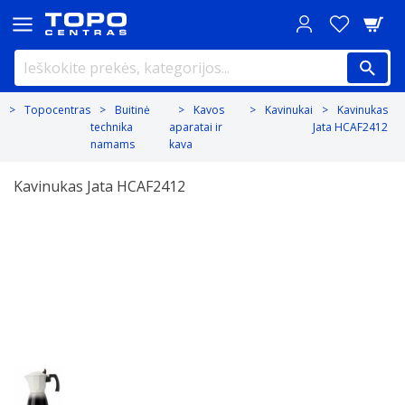
Topocentras
Buitinė
Kavos
Kavinukai
Kavinukas
technika
aparatai ir
Jata HCAF2412
namams
kava
Kavinukas Jata HCAF2412