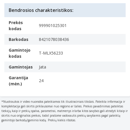
Plutos rusvumo reguliavimas
Savybės
Laikmatis
Bendrosios charakteristikos:
Korpuso medžiaga
Nuimamas padėklas trupiniams
What the casing of the product is made of.
Prekės
600 W
999901025301
Nerūdijančiojo plieno
kodas
Valdymo tipas
Barkodas
8421078038436
The way in which the device is controlled.
Mygtukai, Rotacinis
Gamintojo
T-MLX56233
kodas
Plutos rusvumo reguliavimas
Elektroninė paskrudinimo kontrolė
Gamintojas
Jata
Laikmatis
Garantija
A feature that measures a time interval and signals its
24
(mėn.)
end.
Laikmačio veikimo trukmė (maksimali)
5 min
*Nuotraukos ir video nuorodos pateikiamos tik iliustraciniais tikslais. Pateikta informacija ir
komplektacija gali skirtis priklausomai nuo regiono ar šalies. Prekės pavadinimas pateiktas
Produkto spalva
tiekėjų kaip ir prekių spalva, parametrai, matmenys ir/arba kitos savybės gali atrodyti kitaip ir
The colour e.g. red
skirtis nuo originalios prekės, todėl prašome vadovautis prekių savybėmis pagal pateiktą
gamintojo barkodą/gaminio kodą. Prekių kiekis ribotas.
Juoda, Nerūdijančiojo plieno