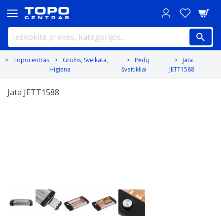
Topocentras
Grožis, Sveikata,
Pėdų
Jata
Higiena
šveitikliai
JETT1588
Jata JETT1588
Previous