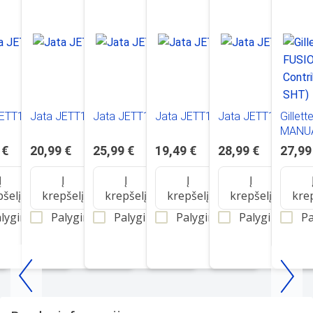
JETT1584
Jata JETT1587
Jata JETT1579
Jata JETT1048
Jata JETT1262
Gillet
MANU
Contri
 €
20,99 €
25,99 €
19,49 €
28,99 €
27,99
SHT)
Į
Į
Į
Į
Į
pšelį
krepšelį
krepšelį
krepšelį
krepšelį
kre
lyginti
Palyginti
Palyginti
Palyginti
Palyginti
Pa
Item
1