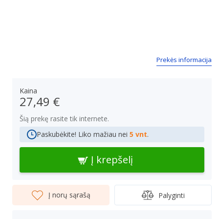
Next
Prekės informacija
Kaina
27,49 €
Šią prekę rasite tik internete.
Paskubėkite! Liko mažiau nei
5 vnt
.
Į krepšelį
Į norų sąrašą
Palyginti