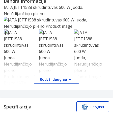
Bendra informacija
of
JATA JETT1588 skrudintuvas 600 W Juoda,
25
Nerūdijančiojo plieno
Slide 1 of 5
❮
❯
Rodyti daugiau
Brand:
JATA
Produkto pavadinimas:
JETT1588
Prekės kodas:
JETT1588
EAN/UPC kodas:
8421078038436
Specifikacijos
Specifikacija
Palyginti
Juoda, Nerūdijančiojo plieno
Specifikacijos