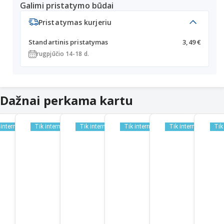
Galimi pristatymo būdai
Pristatymas kurjeriu
Standartinis pristatymas
3,49 €
rugpjūčio 14-18 d.
Dažnai perkama kartu
 internetu
Tik internetu
Tik internetu
Tik internetu
Tik internetu
Tik