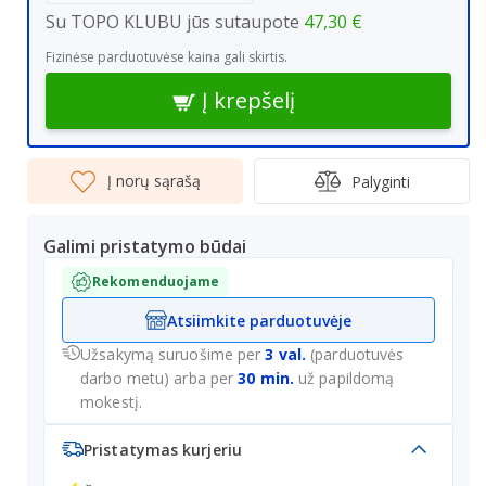
Su TOPO KLUBU jūs sutaupote
47,30 €
Fizinėse parduotuvėse kaina gali skirtis.
Į krepšelį
Į norų sąrašą
Palyginti
Galimi pristatymo būdai
Rekomenduojame
Atsiimkite parduotuvėje
Užsakymą suruošime per
3 val.
(parduotuvės
darbo metu) arba per
30 min.
už papildomą
mokestį.
Pristatymas kurjeriu