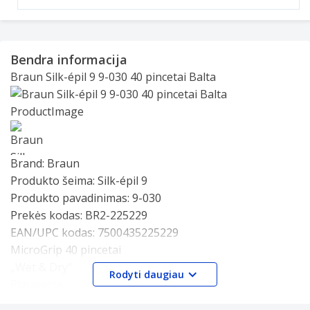
Bendra informacija
Braun Silk-épil 9 9-030 40 pincetai Balta
Slide 1 of 1
Brand:
Braun
Produkto šeima:
Silk-épil 9
Produkto pavadinimas:
9-030
Prekės kodas:
BR2-225229
EAN/UPC kodas:
7500435225229
MicroGrip 40 pincetai
„Wet & Dry“
Rodyti daugiau
Plaunama
Skustuvas Apkarpymo mašinėlė