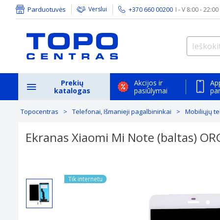
Parduotuvės
Verslui
+370 660 00200
I - V 8:00 - 22:00
Prekių
Akcijos ir
Ap
katalogas
pasiūlymai
pa
Topocentras
Telefonai, Išmanieji pagalbininkai
Mobiliųjų t
Ekranas Xiaomi Mi Note (baltas) OR
Tik internetu