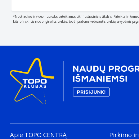
*Nuotraukos ir video nuorodos pateikiamos tik iliustraciniais tikslais. Pateikta informac
kitaip ir skirtis nuo originalios prekės, todėl prašome vadovautis prekių savybėmis pag
Apie TOPO CENTRĄ
Pirkimo i