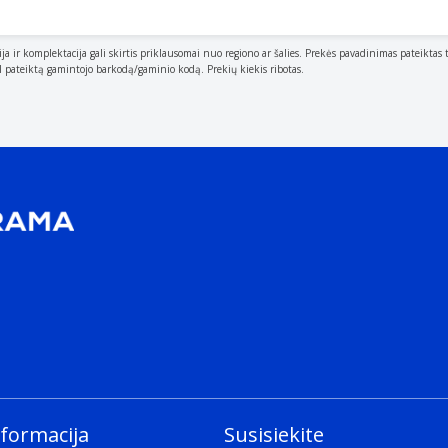
ija ir komplektacija gali skirtis priklausomai nuo regiono ar šalies. Prekės pavadinimas pateiktas 
al pateiktą gamintojo barkodą/gaminio kodą. Prekių kiekis ribotas.
nformacija
Susisiekite