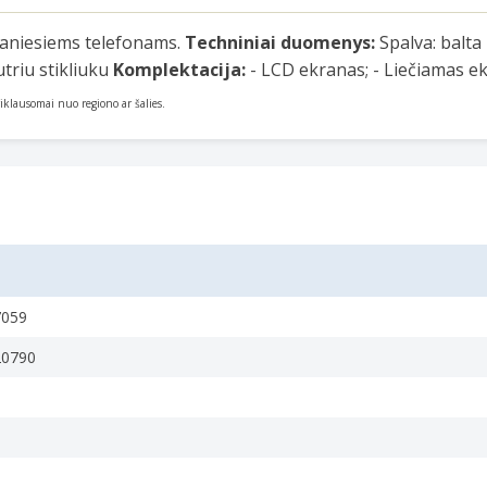
šmaniesiems telefonams.
Techniniai duomenys:
Spalva: balta
triu stikliuku
Komplektacija:
- LCD ekranas; - Liečiamas ek
priklausomai nuo regiono ar šalies.
7059
20790