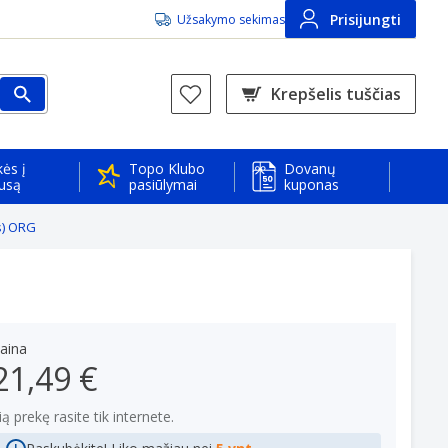
Prisijungti
Užsakymo sekimas
Krepšelis tuščias
ės į
Topo Klubo
Dovanų
usą
pasiūlymai
kuponas
s) ORG
aina
21,49 €
ią prekę rasite tik internete.