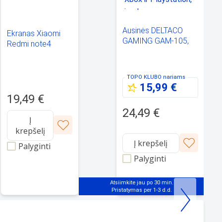
Ausinės DELTACO
Ekranas Xiaomi
GAMING GAM-105,
Redmi note4
laidinės, LED, tinka
(auksinis) ORG
Xbox ir Playstation,
juodos
TOPO KLUBO
nariams
15,99 €
19,49 €
24,49 €
Į
krepšelį
Į krepšelį
Palyginti
Palyginti
Atsiimkite jau po 30 min.