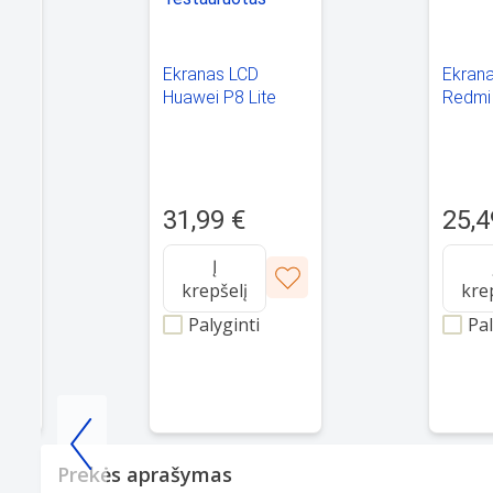
 6
Ekranas LCD
Ekran
Huawei P8 Lite
Redmi
(baltas)
(balta
restauruotas
31,99 €
25,4
Į
krepšelį
kre
Palyginti
Pal
Item
Prekės aprašymas
1