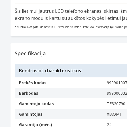
of
Šis lietimui jautrus LCD telefono ekranas, skirtas i
25
ekrano modulis kartu su aukštos kokybės lietimui jau
*Nuotraukos pateikiamos tik iliustraciniais tikslais. Pateikta informacija gali skirtis 
Specifikacija
Bendrosios charakteristikos:
Prekės kodas
99990100
Barkodas
99900003
Gamintojo kodas
TE320790
Gamintojas
XIAOMI
Garantija (mėn.)
24