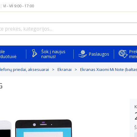
|
VI - VII 9:00 - 17:00
ple
Šok į naujus
Prek
Paslaugos
rduotuvė
namus!
min
elefonų priedai, aksesuarai
Ekranai
Ekranas Xiaomi Mi Note (balta
G
K
Š