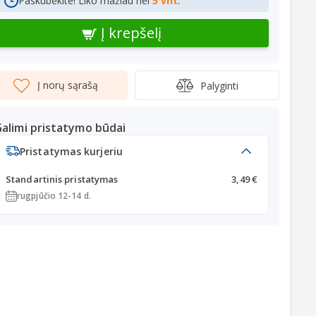
Paskubėkite! Liko mažiau nei
5 vnt
.
Į krepšelį
Į norų sąrašą
Palyginti
alimi pristatymo būdai
Pristatymas kurjeriu
Standartinis pristatymas
3,49 €
rugpjūčio 12-14 d.