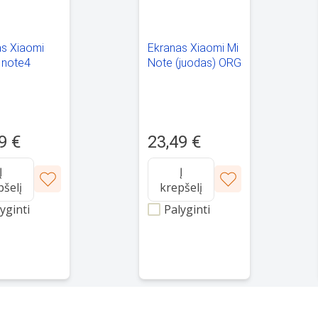
as Xiaomi
Ekranas Xiaomi Mi
 note4
Note (juodas) ORG
s) ORG
9 €
23,49 €
Į
Į
pšelį
krepšelį
yginti
Palyginti