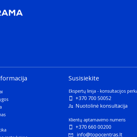
nformacija
Susisiekite
Ekspertų linija - konsultacijos per
ai
+370 700 50052
lygos
Nuotolinė konsultacija
a
mas
Klientų aptarnavimo numeris
+370 660 00200
tika
info@topocentras.lt