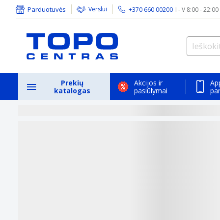
Parduotuvės
Verslui
+370 660 00200
I - V 8:00 - 22:00
Prekių
Akcijos ir
Ap
katalogas
pasiūlymai
pa