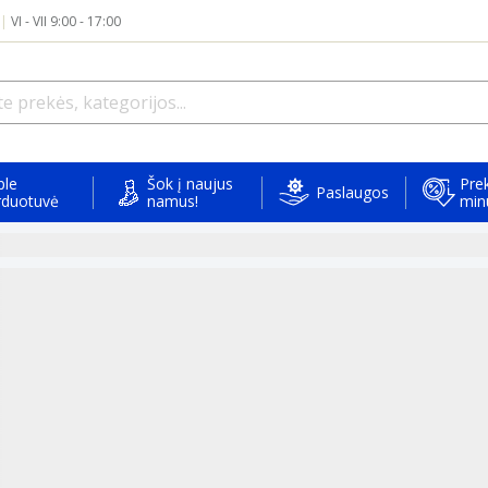
|
VI - VII 9:00 - 17:00
ple
Šok į naujus
Prek
Paslaugos
rduotuvė
namus!
min