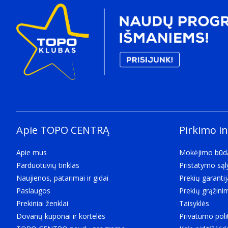
Apie TOPO CENTRĄ
Pirkimo i
Apie mus
Mokėjimo būd
Parduotuvių tinklas
Pristatymo są
Naujienos, patarimai ir gidai
Prekių garantij
Paslaugos
Prekių grąžini
Prekiniai ženklai
Taisyklės
Dovanų kuponai ir kortelės
Privatumo poli