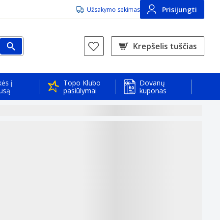
Prisijungti
Užsakymo sekimas
Krepšelis tuščias
ės į
Topo Klubo
Dovanų
usą
pasiūlymai
kuponas