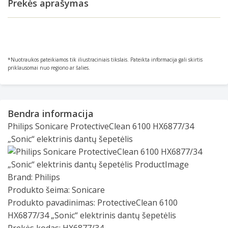
Prekės aprašymas
*Nuotraukos pateikiamos tik iliustraciniais tikslais. Pateikta informacija gali skirtis
priklausomai nuo regiono ar šalies.
Bendra informacija
Philips Sonicare ProtectiveClean 6100 HX6877/34
„Sonic“ elektrinis dantų šepetėlis
Slide 1 of 0
Brand:
Philips
Produkto šeima:
Sonicare
Produkto pavadinimas:
ProtectiveClean 6100
HX6877/34 „Sonic“ elektrinis dantų šepetėlis