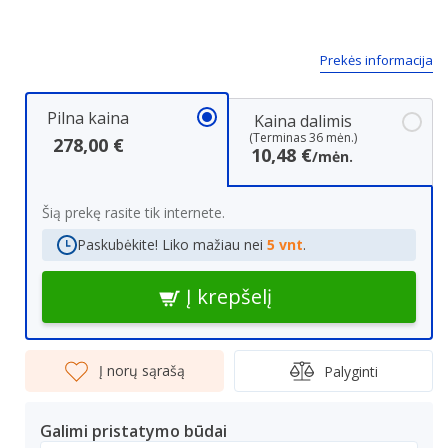
Prekės informacija
Pilna kaina
Kaina dalimis
(Terminas 36 mėn.)
278,00 €
10,48 €
/mėn.
Šią prekę rasite tik internete.
Paskubėkite! Liko mažiau nei
5 vnt
.
Į krepšelį
Į norų sąrašą
Palyginti
Galimi pristatymo būdai