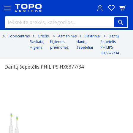
Topocentras
Grožis,
Asmeninės
Elektriniai
Dantų
Sveikata,
higienos
dantų
šepetėlis
Higiena
priemonės
šepetėliai
PHILIPS
HX6877/34
Dantų šepetėlis PHILIPS HX6877/34