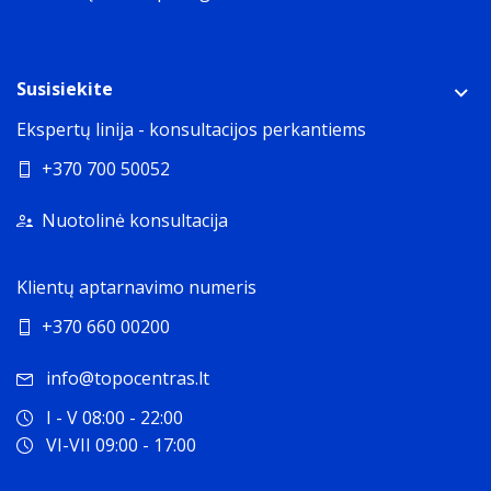
Spalva
The main colour of the product.
Susisiekite
Ekspertų linija - konsultacijos perkantiems
+370 700 50052
Nuotolinė konsultacija
Klientų aptarnavimo numeris
+370 660 00200
info@topocentras.lt
I - V 08:00 - 22:00
VI-VII 09:00 - 17:00