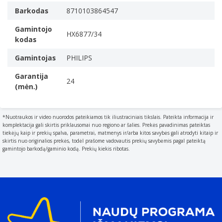
The characteristics of the toothbrush, defined by the
Barkodas
8710103864547
way the head moves to clean the teeth, e.g. sonic or
Gamintojo
oscillsting.
HX6877/34
kodas
„Sonic“ dantų šepetėlis
Reguliuojamas greitis
Gamintojas
PHILIPS
The speed can be changed.
Garantija
24
Įmontuotas laikmatis
(mėn.)
Laikmačio trukmės režimai
2 min.
*Nuotraukos ir video nuorodos pateikiamos tik iliustraciniais tikslais. Pateikta informacija ir
Dantų valymo režimų skaičius
komplektacija gali skirtis priklausomai nuo regiono ar šalies. Prekės pavadinimas pateiktas
3
tiekėjų kaip ir prekių spalva, parametrai, matmenys ir/arba kitos savybės gali atrodyti kitaip ir
skirtis nuo originalios prekės, todėl prašome vadovautis prekių savybėmis pagal pateiktą
Dantų valymo režimai
gamintojo barkodą/gaminio kodą. Prekių kiekis ribotas.
Kasdienė priežiūra, Dantenų priežiūra, Balinimas
Dantų šepetėlio veikimo dažnis (pulsavimai)
62000 judesiai per minutę
Slėgio jutiklis
Produkto spalva
The colour e.g. red