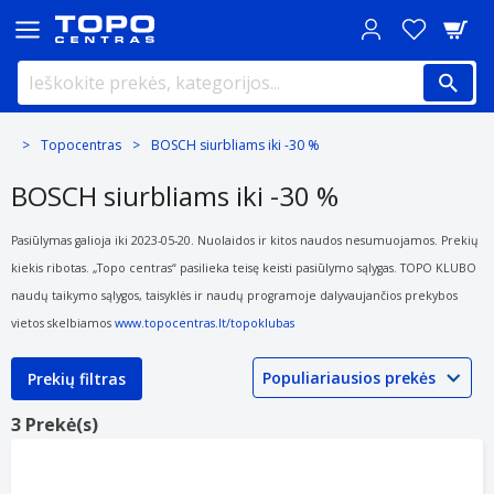
Topocentras
BOSCH siurbliams iki -30 %
BOSCH siurbliams iki -30 %
Pasiūlymas galioja iki 2023-05-20. Nuolaidos ir kitos naudos nesumuojamos. Prekių
kiekis ribotas. „Topo centras“ pasilieka teisę keisti pasiūlymo sąlygas. TOPO KLUBO
naudų taikymo sąlygos, taisyklės ir naudų programoje dalyvaujančios prekybos
vietos skelbiamos
www.topocentras.lt/topoklubas
Prekių filtras
3 Prekė(s)