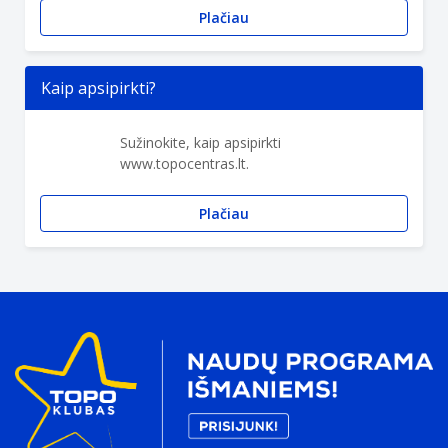
Plačiau
Kaip apsipirkti?
Sužinokite, kaip apsipirkti
www.topocentras.lt.
Plačiau