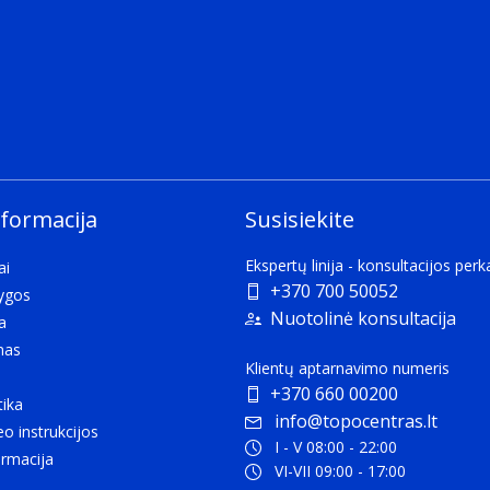
nformacija
Susisiekite
Ekspertų linija - konsultacijos per
ai
+370 700 50052
lygos
Nuotolinė konsultacija
a
mas
Klientų aptarnavimo numeris
+370 660 00200
tika
info@topocentras.lt
eo instrukcijos
I - V 08:00 - 22:00
rmacija
VI-VII 09:00 - 17:00