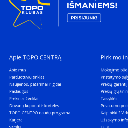
Apie TOPO CENTRĄ
Pirkimo i
Apie mus
Mokėjimo būd
Parduotuvių tinklas
Pristatymo są
Naujienos, patarimai ir gidai
Prekių garantij
Paslaugos
Prekių grąžini
Prekiniai ženklai
Taisyklės
Dovanų kuponai ir kortelės
Privatumo poli
TOPO CENTRO naudų programa
Kaip pirkti? Vid
Karjera
Užsakymo info
Verslui
DUK