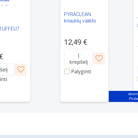
PYRACLEAN
kriauklių valiklis
071009601
1UFFEU7
et Plus+
12,49 €
Head
& Brush Set
Į
€
krepšelį
šelį
Palyginti
inti
Atsiim