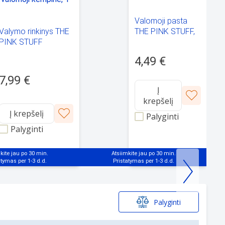
Valomoji pasta
Valymo rinkinys THE
THE PINK STUFF,
PINK STUFF
850 g.
valomoji pasta +
4,49 €
valomoji kempinė, 1
vnt
7,99 €
Į
krepšelį
Į krepšelį
Palyginti
Palyginti
kite jau po 30 min.
Atsiimkite jau po 30 min.
Palyginti