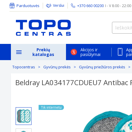
Parduotuvės
Verslui
+370 660 00200
I - V 8:00 - 22:00
Prekių
Akcijos ir
Ap
katalogas
pasiūlymai
pa
Topocentras
Gyvūnų prekės
Gyvūnų priežiūros prekės
Beldray LA034177CDUEU7 Antibac P
Previous
Tik internetu