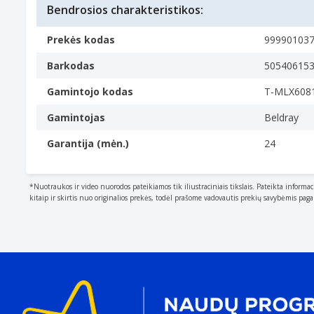
Bendrosios charakteristikos:
Prekės kodas
99990103
Barkodas
50540615
Gamintojo kodas
T-MLX608
Gamintojas
Beldray
Garantija (mėn.)
24
*Nuotraukos ir video nuorodos pateikiamos tik iliustraciniais tikslais. Pateikta informac
kitaip ir skirtis nuo originalios prekės, todėl prašome vadovautis prekių savybėmis pag