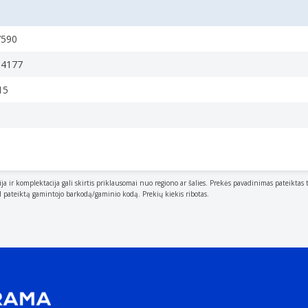
7590
34177
15
ija ir komplektacija gali skirtis priklausomai nuo regiono ar šalies. Prekės pavadinimas pateiktas 
al pateiktą gamintojo barkodą/gaminio kodą. Prekių kiekis ribotas.