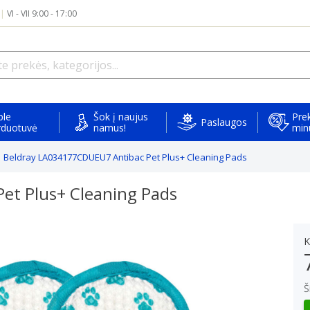
|
VI - VII 9:00 - 17:00
ple
Šok į naujus
Prek
Paslaugos
rduotuvė
namus!
min
Beldray LA034177CDUEU7 Antibac Pet Plus+ Cleaning Pads
et Plus+ Cleaning Pads
K
Š