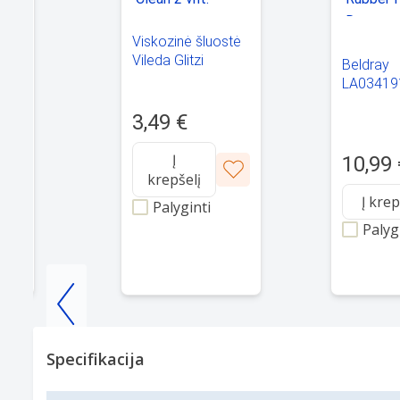
Viskozinė šluostė
Vileda Glitzi
Beldray
Always Clean 2
LA03419
vnt.
Antibac P
mos
3,49 €
Rubber 
Dustpan 
 vnt
Į
10,99 
krepšelį
Į krep
Palyginti
Palyg
Item
1
Specifikacija
of
25