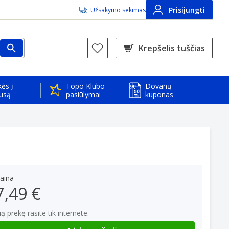
Prisijungti
Užsakymo sekimas
Krepšelis tuščias
ės į
Topo Klubo
Dovanų
usą
pasiūlymai
kuponas
aina
7,49 €
ią prekę rasite tik internete.