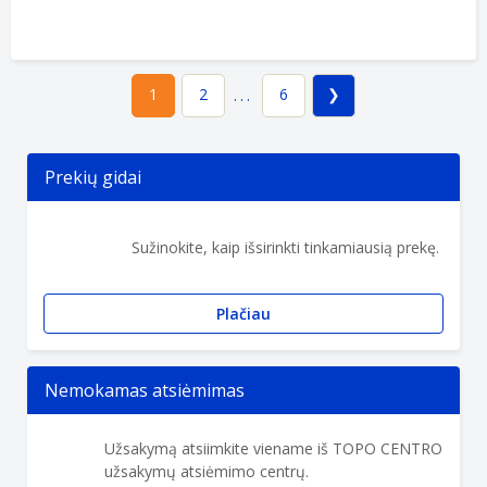
2
6
1
...
Prekių gidai
Sužinokite, kaip išsirinkti tinkamiausią prekę.
Plačiau
Nemokamas atsiėmimas
Užsakymą atsiimkite viename iš TOPO CENTRO
užsakymų atsiėmimo centrų.