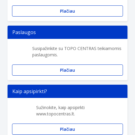
Plačiau
Paslaugos
Susipažinkite su TOPO CENTRAS teikiamomis
paslaugomis.
Plačiau
Kaip apsipirkti?
Sužinokite, kaip apsipirkti
www.topocentras.lt.
Plačiau