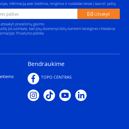
cijas, informaciją apie žaidimus, renginius ir nuolaidas tiesiai į savo el. paštą.
Užsakyti
 atsisakyti pranešimų gavimo.
aiškį Jūs sutinkate, kad jūsų duomenys būtų tvarkomi tiesioginės rinkodaros
formacijos:
Privatumo politika
Bendraukime
kantiems
TOPO CENTRAS