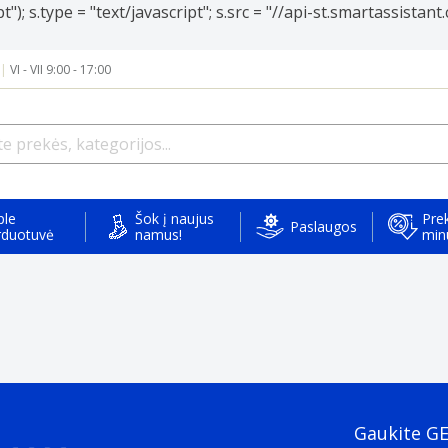
); s.type = "text/javascript"; s.src = "//api-st.smartassista
|
VI - VII 9:00 - 17:00
ple
Šok į naujus
Prek
Paslaugos
rduotuvė
namus!
min
Gaukite G