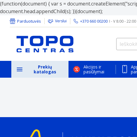
(function(document) { var s = document.createElement("script"
document.head.appendChild(s); })(document);
Parduotuvės
Verslui
+370 660 00200
I - V 8:00 - 22:00
Prekių
Akcijos ir
Ap
katalogas
pasiūlymai
pa