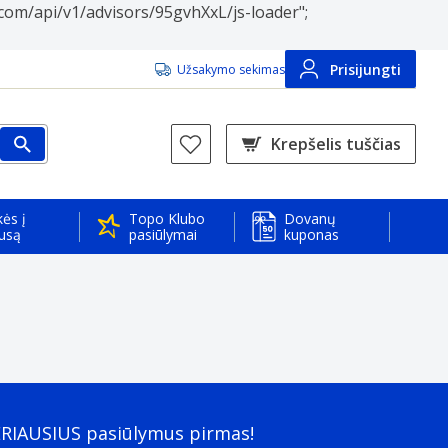
nt.com/api/v1/advisors/95gvhXxL/js-loader";
Prisijungti
Užsakymo sekimas
Krepšelis tuščias
ės į
Topo Klubo
Dovanų
usą
pasiūlymai
kuponas
ERIAUSIUS pasiūlymus pirmas!