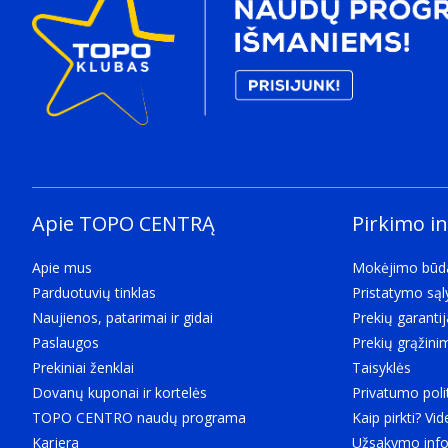
Apie TOPO CENTRĄ
Pirkimo i
Apie mus
Mokėjimo būd
Parduotuvių tinklas
Pristatymo są
Naujienos, patarimai ir gidai
Prekių garantij
Paslaugos
Prekių grąžini
Prekiniai ženklai
Taisyklės
Dovanų kuponai ir kortelės
Privatumo poli
TOPO CENTRO naudų programa
Kaip pirkti? Vid
Karjera
Užsakymo info