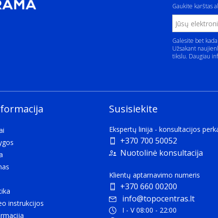
Gaukite karštas ak
Galėsite bet kada
Užsakant naujienl
tikslu. Daugiau in
nformacija
Susisiekite
Ekspertų linija - konsultacijos per
ai
+370 700 50052
lygos
Nuotolinė konsultacija
a
mas
Klientų aptarnavimo numeris
+370 660 00200
tika
info@topocentras.lt
eo instrukcijos
I - V 08:00 - 22:00
rmacija