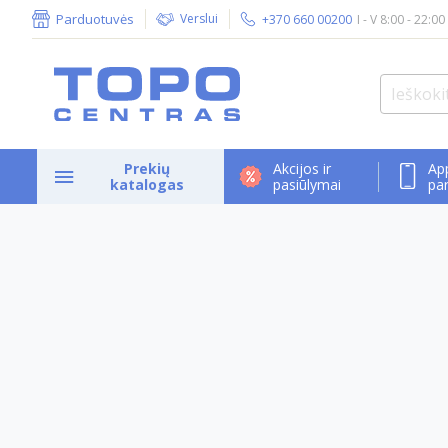
Parduotuvės
Verslui
+370 660 00200
I - V 8:00 - 22:00
Prekių
Akcijos ir
Ap
katalogas
pasiūlymai
pa