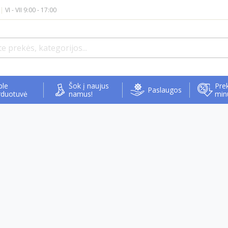
|
VI - VII 9:00 - 17:00
ple
Šok į naujus
Prek
Paslaugos
rduotuvė
namus!
min