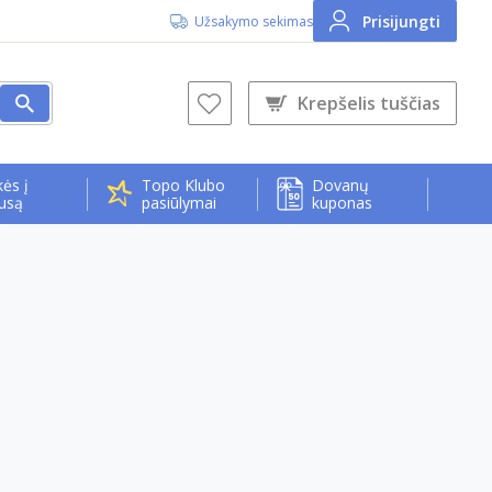
Prisijungti
Užsakymo sekimas
Krepšelis tuščias
ės į
Topo Klubo
Dovanų
usą
pasiūlymai
kuponas