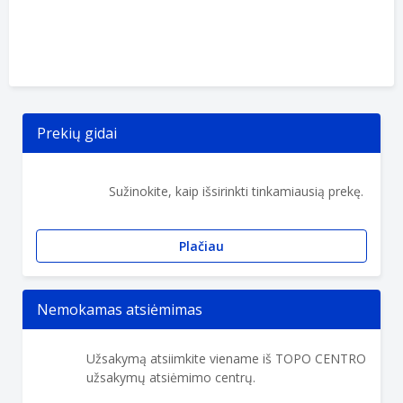
Prekių gidai
Sužinokite, kaip išsirinkti tinkamiausią prekę.
Plačiau
Nemokamas atsiėmimas
Užsakymą atsiimkite viename iš TOPO CENTRO
užsakymų atsiėmimo centrų.