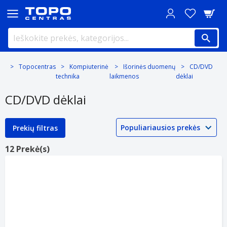
Topocentras
Kompiuterinė
Išorinės duomenų
CD/DVD
technika
laikmenos
dėklai
CD/DVD dėklai
Prekių filtras
12 Prekė(s)