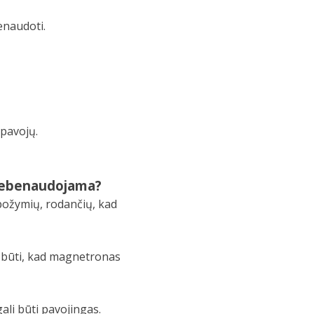
enaudoti.
 pavojų.
i nebenaudojama?
požymių, rodančių, kad
li būti, kad magnetronas
ali būti pavojingas.