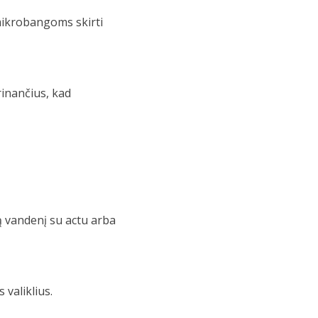
 mikrobangoms skirti
inančius, kad
tą vandenį su actu arba
 valiklius.