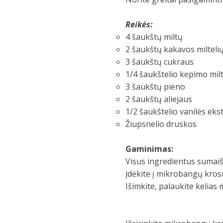
Reikės:
4 šaukštų miltų
2 šaukštų kakavos milteli
3 šaukštų cukraus
1/4 šaukštelio kepimo milt
3 šaukštų pieno
2 šaukštų aliejaus
1/2 šaukštelio vanilės eks
Žiupsnelio druskos
Gaminimas:
Visus ingredientus sumai
Įdėkite į mikrobangų krosn
Išimkite, palaukite kelias 