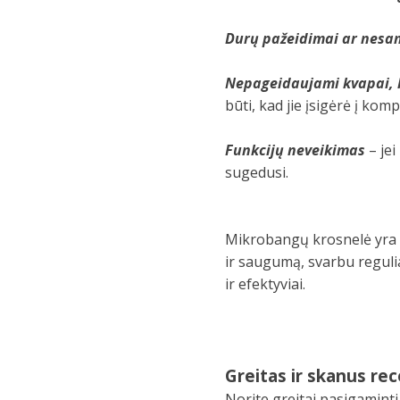
Durų pažeidimai ar nes
Nepageidaujami kvapai, 
būti, kad jie įsigėrė į kom
Funkcijų neveikimas
– jei
sugedusi.
Mikrobangų krosnelė yra it
ir saugumą, svarbu reguliar
ir efektyviai.
Greitas ir skanus re
Norite greitai pasigaminti