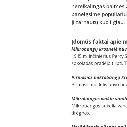
nereikalingas baimes 
paneigsime populiarius
ji tarnautų kuo ilgiau.
Įdomūs faktai apie 
Mikrobangų krosnelė buvo
1945 m. inžinierius Percy 
šokoladas pradėjo tirpti.
Pirmosios mikrobangų kro
Pirmasis modelis buvo beve
Mikrobangos veikia vand
Mikrobangos sukelia vande
drėgnas.
Nerūdijantis plienas gali