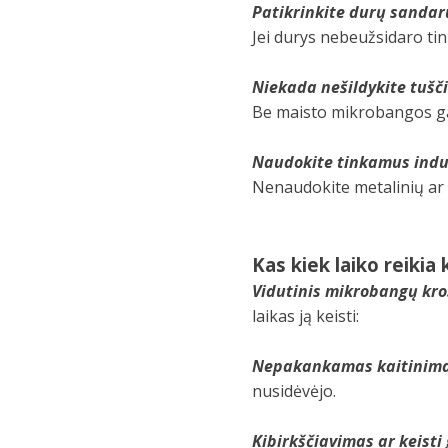
Patikrinkite durų sanda
Jei durys nebeužsidaro tin
Niekada nešildykite tušč
Be maisto mikrobangos gal
Naudokite tinkamus ind
Nenaudokite metalinių ar n
Kas kiek laiko reikia
Vidutinis mikrobangų kro
laikas ją keisti:
Nepakankamas kaitinim
nusidėvėjo.
Kibirkščiavimas ar keisti