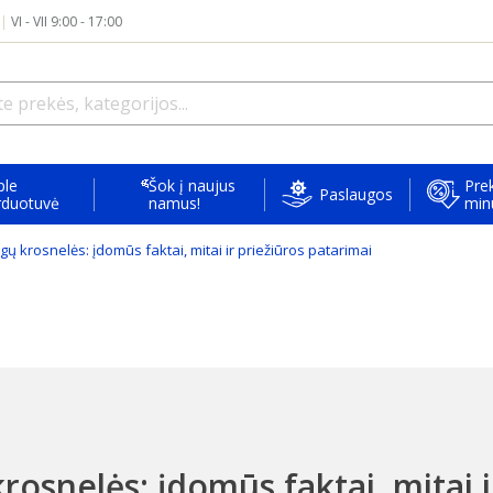
|
VI - VII 9:00 - 17:00
ple
Šok į naujus
Prek
Paslaugos
rduotuvė
namus!
min
ų krosnelės: įdomūs faktai, mitai ir priežiūros patarimai
osnelės: įdomūs faktai, mitai i