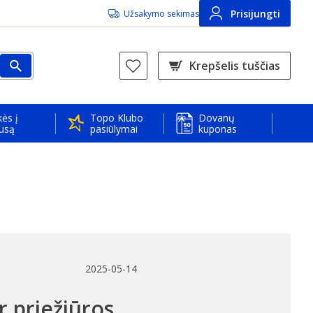
Prisijungti
Užsakymo sekimas
Krepšelis tuščias
ės į
Topo Klubo
Dovanų
usą
pasiūlymai
kuponas
2025-05-14
r priežiūros