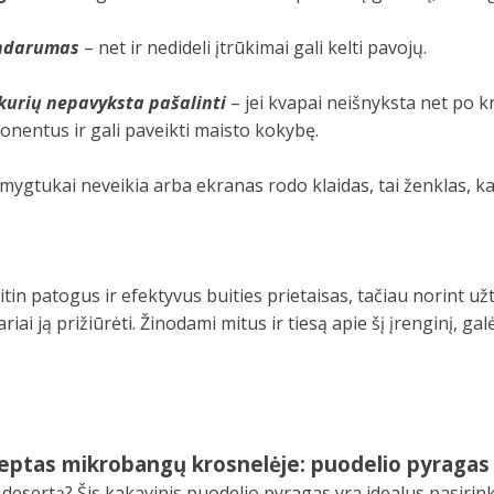
andarumas
– net ir nedideli įtrūkimai gali kelti pavojų.
kurių nepavyksta pašalinti
– jei kvapai neišnyksta net po k
ponentus ir gali paveikti maisto kokybę.
 mygtukai neveikia arba ekranas rodo klaidas, tai ženklas, ka
in patogus ir efektyvus buities prietaisas, tačiau norint už
iai ją prižiūrėti. Žinodami mitus ir tiesą apie šį įrenginį, gal
ceptas mikrobangų krosnelėje: puodelio pyragas
 desertą? Šis kakavinis puodelio pyragas yra idealus pasirin