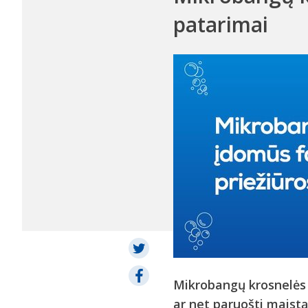
patarimai
Mikrobangų krosnelės –
ar net paruošti maistą