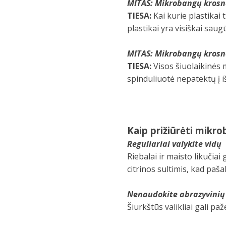
MITAS: Mikrobangų krosne
TIESA:
Kai kurie plastikai
plastikai yra visiškai saug
MITAS: Mikrobangų krosne
TIESA:
Visos šiuolaikinės
spinduliuotė nepatektų į i
Kaip prižiūrėti mikr
Reguliariai valykite vidų
Riebalai ir maisto likučiai
citrinos sultimis, kad pa
Nenaudokite abrazyvinių 
Šiurkštūs valikliai gali paž