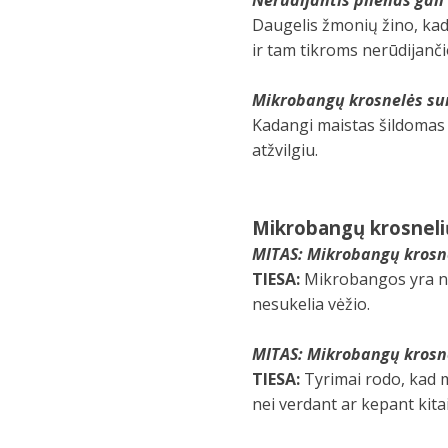
Daugelis žmonių žino, kad m
ir tam tikroms nerūdijanči
Mikrobangų krosnelės sun
Kadangi maistas šildomas 
atžvilgiu.
Mikrobangų krosnelių
MITAS: Mikrobangų krosne
TIESA:
Mikrobangos yra nej
nesukelia vėžio.
MITAS: Mikrobangų krosn
TIESA:
Tyrimai rodo, kad 
nei verdant ar kepant kita