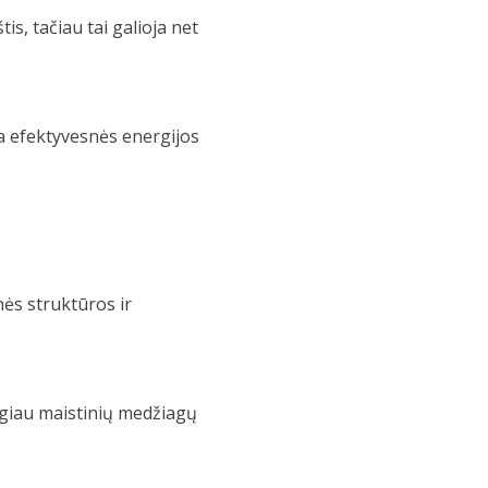
is, tačiau tai galioja net
a efektyvesnės energijos
ės struktūros ir
ugiau maistinių medžiagų