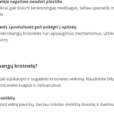
lėje negalima naudoti plastiko
 tikrai gali išskirti kenksmingas medžiagas, tačiau specialūs
ūs.
lės spinduliuotė gali pabėgti į aplinką
 mikrobangų krosnelės turi apsauginius mechanizmus, užtikr
šorę.
obangų krosnelę?
 gali susikaupti ir sugadinti krosnelės veikimą. Naudokite šil
šalintumėte kvapus ir nešvarumus.
valiklių
eisti vidinį paviršių. Geriau rinkitės minkštą šluostę ir švelnius