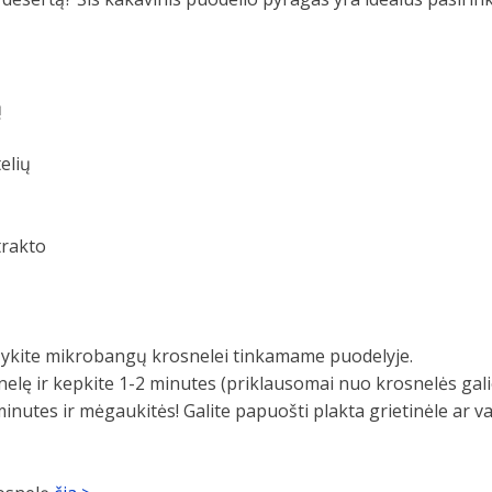
ų
elių
trakto
šykite mikrobangų krosnelei tinkamame puodelyje.
elę ir kepkite 1-2 minutes (priklausomai nuo krosnelės gali
minutes ir mėgaukitės! Galite papuošti plakta grietinėle ar vai