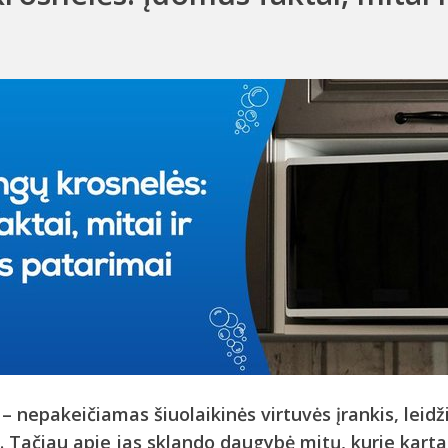
 nepakeičiamas šiuolaikinės virtuvės įrankis, leidži
. Tačiau apie jas sklando daugybė mitų, kurie karta