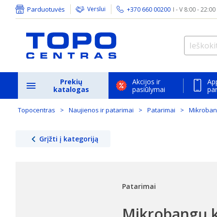
Parduotuvės
Verslui
+370 660 00200
I - V 8:00 - 22:00
Prekių
Akcijos ir
Ap
katalogas
pasiūlymai
pa
Topocentras
Naujienos ir patarimai
Patarimai
Mikrobang
Grįžti į kategoriją
Patarimai
Mikrobangų kr