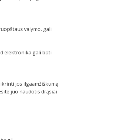
ruopštaus valymo, gali
d elektronika gali būti
tikrinti jos ilgaamžiškumą
ėsite juo naudotis drąsiai
kimas!