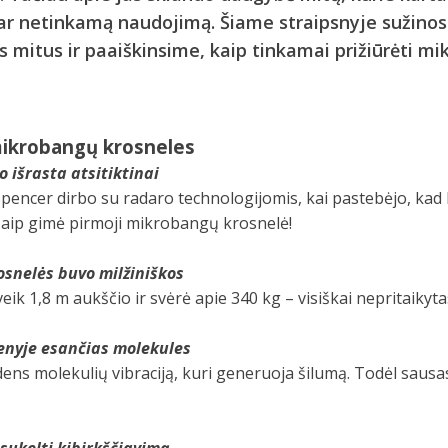
ar netinkamą naudojimą. Šiame straipsnyje sužinos
 mitus ir paaiškinsime, kaip tinkamai prižiūrėti m
mikrobangų krosneles
 išrasta atsitiktinai
Spencer dirbo su radaro technologijomis, kai pastebėjo, kad 
 Taip gimė pirmoji mikrobangų krosnelė!
snelės buvo milžiniškos
ik 1,8 m aukščio ir svėrė apie 340 kg – visiškai nepritaikyt
enyje esančias molekules
ns molekulių vibraciją, kuri generuoja šilumą. Todėl sausas
 sukelti kibirkščiavimą