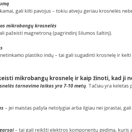
rumą
kamai, gali kilti pavojus – tokiu atveju geriau krosnelės neb
ios mikrobangų krosnelės
i pažeisti magnetroną (pagrindinį šilumos šaltinį).
us
etinkamo plastiko indų – tai gali sugadinti krosnelę ir kelti
 keisti mikrobangų krosnelę ir kaip žinoti, kad j
snelės tarnavimo laikas yra 7-10 metų
.
Tačiau yra keletas 
as
– jei maistas pašyla netolygiai arba ilgiau nei įprastai, ga
 garsai
– tai gali reikšti elektros komponentų gedimą, kuris g