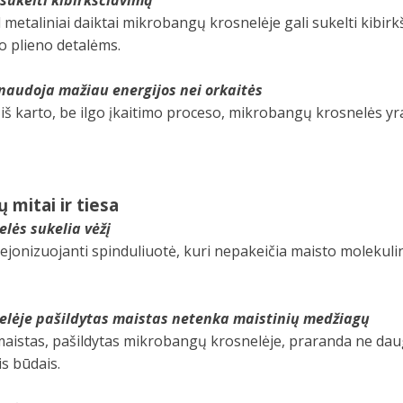
etaliniai daiktai mikrobangų krosnelėje gali sukelti kibirkšt
o plieno detalėms.
audoja mažiau energijos nei orkaitės
iš karto, be ilgo įkaitimo proceso, mikrobangų krosnelės yr
 mitai ir tiesa
lės sukelia vėžį
onizuojanti spinduliuotė, kuri nepakeičia maisto molekulin
elėje pašildytas maistas netenka maistinių medžiagų
maistas, pašildytas mikrobangų krosnelėje, praranda ne da
is būdais.