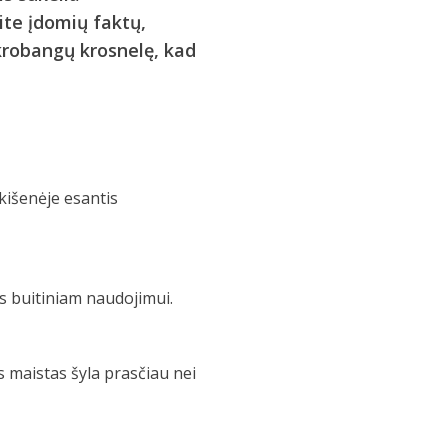
ite įdomių faktų,
ikrobangų krosnelę, kad
kišenėje esantis
as buitiniam naudojimui.
 maistas šyla prasčiau nei