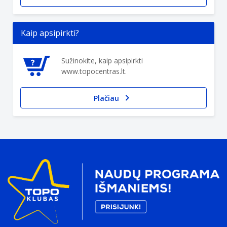
Kaip apsipirkti?
Sužinokite, kaip apsipirkti
www.topocentras.lt.
Plačiau