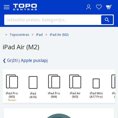
Topocentras
iPad
iPad Air (M2)
iPad Air (M2)
❮ Grįžti į Apple puslapį
iPad Mini
iPad Pro
iPad Pro
iPad Air
iPad
iPad
(A17 Pro)
(M5)
(M4)
(M3)
(M
(A16)
Naujas