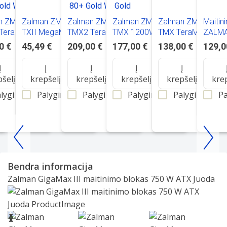
n ZM1000-
Zalman ZM500-
Zalman ZM1200-
Zalman ZM1200-
Zalman ZM850-
Maitini
TeraMaxII
TXII MegaMax
TMX2 TeraMaxII
TMX 1200W
TMX TeraMax850
ZALMA
 80+ Gold
500W,80Plus
1200W 80+ Gold
80Plus Gold
850W 80+ Gold
EBT II
0 €
45,49 €
209,00 €
177,00 €
138,00 €
129,0
White
Į
Į
Į
Į
Į
pšelį
krepšelį
krepšelį
krepšelį
krepšelį
kre
lyginti
Palyginti
Palyginti
Palyginti
Palyginti
Pa
Item
1
Bendra informacija
of
Zalman GigaMax III maitinimo blokas 750 W ATX Juoda
25
Slide 1 of 6
❮
❯