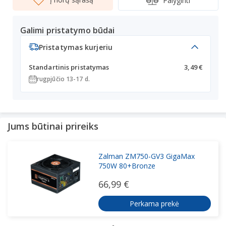
Palyginti
Galimi pristatymo būdai
Pristatymas kurjeriu
Standartinis pristatymas
3,49 €
rugpjūčio 13-17 d.
Jums būtinai prireiks
Zalman ZM750-GV3 GigaMax
750W 80+Bronze
66,99 €
Perkama prekė