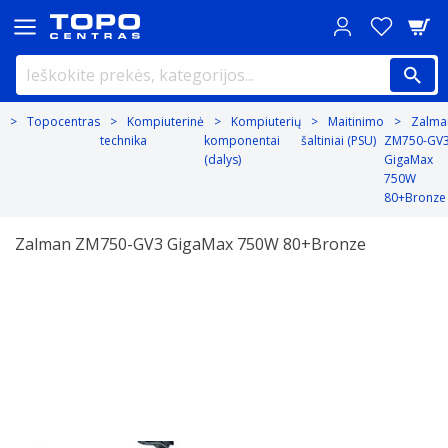
Topocentras
Kompiuterinė
Kompiuterių
Maitinimo
Zalma
technika
komponentai
šaltiniai (PSU)
ZM750-GV
(dalys)
GigaMax
750W
80+Bronze
Zalman ZM750-GV3 GigaMax 750W 80+Bronze
Previous