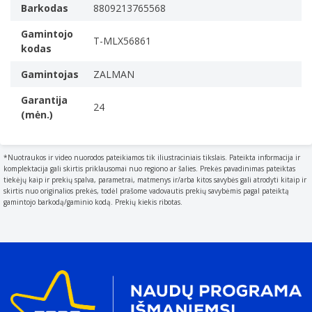
The voltage of the AC electricity that is inputted into
Barkodas
8809213765568
the product.
200 - 240 V
Gamintojo
T-MLX56861
kodas
AC įėjimo dažnis
50/60 Hz
Gamintojas
ZALMAN
Įvesties srovė
Garantija
6 A
24
(mėn.)
Galios koeficiento pataisos (PFC) tipas
Aktyvus
Kompleksinė galia (+3,3 V)
*Nuotraukos ir video nuorodos pateikiamos tik iliustraciniais tikslais. Pateikta informacija ir
komplektacija gali skirtis priklausomai nuo regiono ar šalies. Prekės pavadinimas pateiktas
120 W
tiekėjų kaip ir prekių spalva, parametrai, matmenys ir/arba kitos savybės gali atrodyti kitaip ir
Kompleksinė galia (+12 V)
skirtis nuo originalios prekės, todėl prašome vadovautis prekių savybėmis pagal pateiktą
gamintojo barkodą/gaminio kodą. Prekių kiekis ribotas.
750 W
Kompleksinė galia (+5V)
120 W
Kompleksinė galia (–12 V)
3,6 W
Kompleksinė galia (+5 VSB)