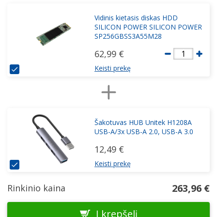
Vidinis kietasis diskas HDD
SILICON POWER SILICON POWER
SP256GBSS3A55M28
62,99 €
1
Keisti prekę
Šakotuvas HUB Unitek H1208A
USB-A/3x USB-A 2.0, USB-A 3.0
12,49 €
Keisti prekę
263,96 €
Rinkinio kaina
Į krepšelį