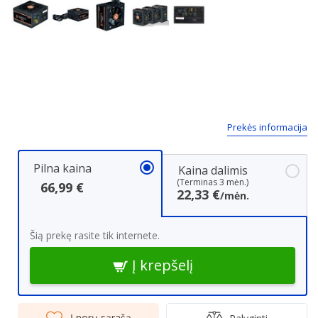
Next
Prekės informacija
Pilna kaina
Kaina dalimis
(Terminas 3 mėn.)
66,99 €
22,33 €
/mėn.
Šią prekę rasite tik internete.
Į krepšelį
Į norų sąrašą