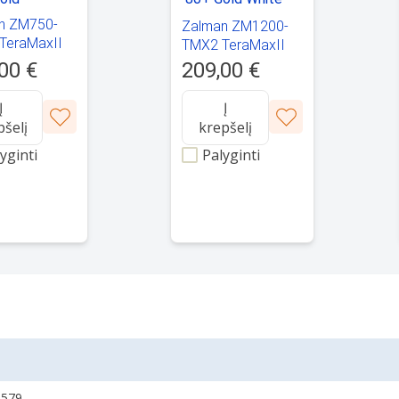
n ZM750-
Zalman ZM1200-
TeraMaxII
TMX2 TeraMaxII
80+ Gold
1200W 80+ Gold
00 €
209,00 €
White
Į
Į
pšelį
krepšelį
yginti
Palyginti
2579