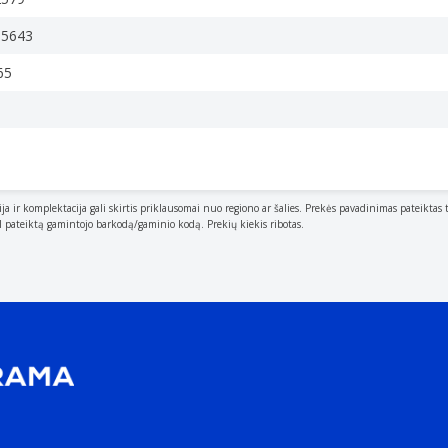
65643
65
ija ir komplektacija gali skirtis priklausomai nuo regiono ar šalies. Prekės pavadinimas pateiktas 
al pateiktą gamintojo barkodą/gaminio kodą. Prekių kiekis ribotas.