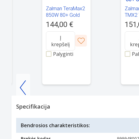
Zalman TeraMax2
Zalma
0W
850W 80+ Gold
TMX2 
Gen5
750W 
144,00 €
151,
Į
krepšelį
kre
Palyginti
Pal
Item
1
Specifikacija
of
25
Bendrosios charakteristikos:
Prekės kodas
99994800