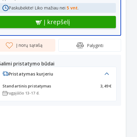
Paskubėkite! Liko mažiau nei
5 vnt
.
Į krepšelį
Į norų sąrašą
Palyginti
alimi pristatymo būdai
Pristatymas kurjeriu
Standartinis pristatymas
3,49 €
rugpjūčio 13-17 d.