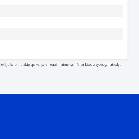
tiekėjų kaip ir prekių spalva, parametrai, matmenys ir/arba kitos savybės gali atrodyti