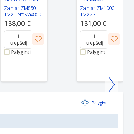
Zalman ZM850-
Zalman ZM1000-
TMX TeraMax850
TMX2SE
850W 80+ Gold
TeraMaxII 1000W
138,00 €
131,00 €
80+ Gold
Į
Į
krepšelį
krepšelį
Palyginti
Palyginti
Palyginti