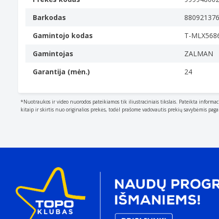
Barkodas
88092137
Gamintojo kodas
T-MLX568
Gamintojas
ZALMAN
Garantija (mėn.)
24
*Nuotraukos ir video nuorodos pateikiamos tik iliustraciniais tikslais. Pateikta informac
kitaip ir skirtis nuo originalios prekės, todėl prašome vadovautis prekių savybėmis pag