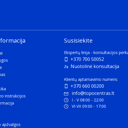
nformacija
Susisiekite
Ekspertų linija - konsultacijos per
ai
+370 700 50052
lygos
Nuotolinė konsultacija
a
mas
Klientų aptarnavimo numeris
+370 660 00200
tika
info@topocentras.lt
eo instrukcijos
I - V 08:00 - 22:00
rmacija
VI-VII 09:00 - 17:00
o apžvalgos