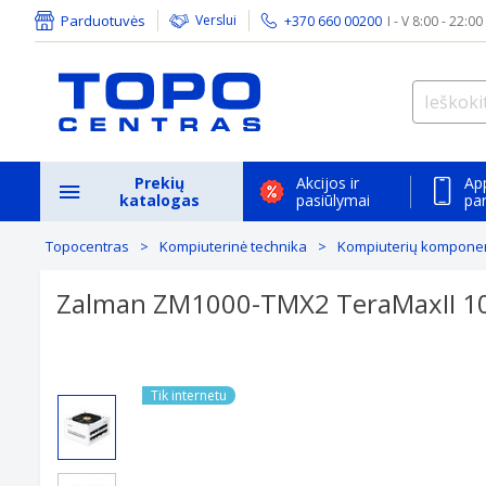
Parduotuvės
Verslui
+370 660 00200
I - V 8:00 - 22:00
Prekių
Akcijos ir
Ap
katalogas
pasiūlymai
pa
Topocentras
Kompiuterinė technika
Kompiuterių komponent
Zalman ZM1000-TMX2 TeraMaxII 1
Tik internetu