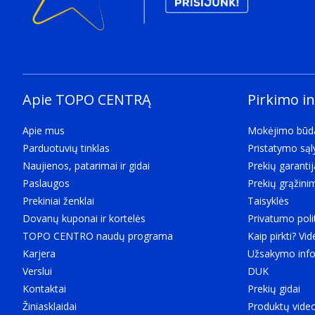
Apie TOPO CENTRĄ
Pirkimo i
Apie mus
Mokėjimo būd
Parduotuvių tinklas
Pristatymo są
Naujienos, patarimai ir gidai
Prekių garantij
Paslaugos
Prekių grąžini
Prekiniai ženklai
Taisyklės
Dovanų kuponai ir kortelės
Privatumo poli
TOPO CENTRO naudų programa
Kaip pirkti? Vid
Karjera
Užsakymo info
Verslui
DUK
Kontaktai
Prekių gidai
Žiniasklaidai
Produktų vide