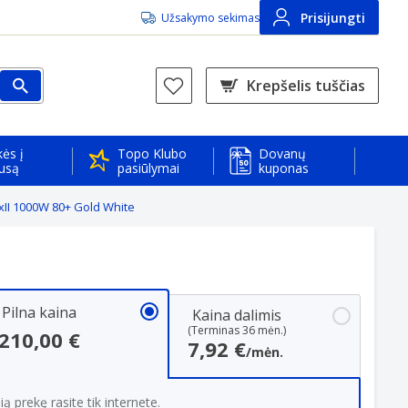
Prisijungti
Užsakymo sekimas
Krepšelis tuščias
ės į
Topo Klubo
Dovanų
usą
pasiūlymai
kuponas
I 1000W 80+ Gold White
Pilna kaina
Kaina dalimis
(Terminas 36 mėn.)
210,00 €
7,92 €
/mėn.
ią prekę rasite tik internete.