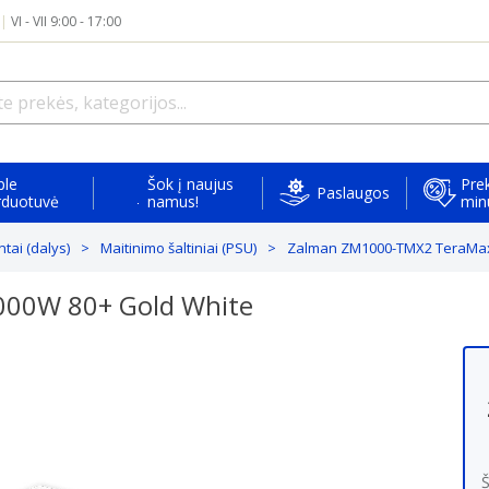
|
VI - VII 9:00 - 17:00
ple
Šok į naujus
Prek
Paslaugos
rduotuvė
namus!
min
ai (dalys)
Maitinimo šaltiniai (PSU)
Zalman ZM1000-TMX2 TeraMaxI
000W 80+ Gold White
Š