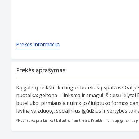
Prekės informacija
Prekės aprašymas
Ką galėtų reikšti skirtingos buteliukų spalvos? Gal jo
nuotaiką: geltona = linksma ir smagu! Iš tiesų lėlyte
buteliuko, pirmiausia nuimk jo čiulptuko formos dan
lavina vaizduotę, socialinius įgūdžius ir vertybes to
*Nuotraukos pateikiamos tik iliustraciniais tikslais. Pateikta informacija gali skirtis 