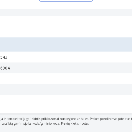
0543
26904
ija ir komplektacija gali skirtis priklausomai nuo regiono ar šalies. Prekės pavadinimas pateiktas 
al pateiktą gamintojo barkodą/gaminio kodą. Prekių kiekis ribotas.