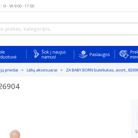
|
VI - VII 9:00 - 17:00
ple
Šok į naujus
Prek
Paslaugos
rduotuvė
namus!
min
r jų priedai
Lėlių aksesuarai
ZA BABY BORN buteliukas, asort., 8269
826904
S