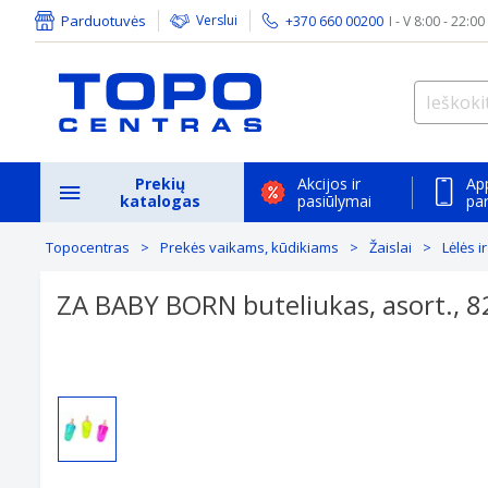
Parduotuvės
Verslui
+370 660 00200
I - V 8:00 - 22:00
Prekių
Akcijos ir
Ap
katalogas
pasiūlymai
pa
Topocentras
Prekės vaikams, kūdikiams
Žaislai
Lėlės i
ZA BABY BORN buteliukas, asort., 