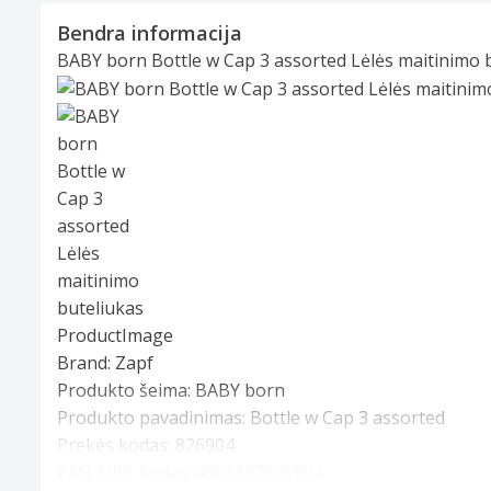
Bendra informacija
BABY born Bottle w Cap 3 assorted Lėlės maitinimo 
Slide 1 of 2
Brand:
Zapf
Produkto šeima:
BABY born
Produkto pavadinimas:
Bottle w Cap 3 assorted
Prekės kodas:
826904
EAN/UPC kodas:
4001167826904