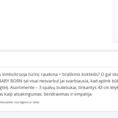
s simbolizuoja turinį: raudona = braškinis kokteilis? O gal s
i BABY BORN tai visai nesvarbu! Jai svarbiausia, kad aplink b
gtelį. Asortimente – 3 spalvų buteliukai, tinkantys 43 cm l
kias kaip atsakingumas, bendravimas ir empatija.
priklausomai nuo regiono ar šalies.