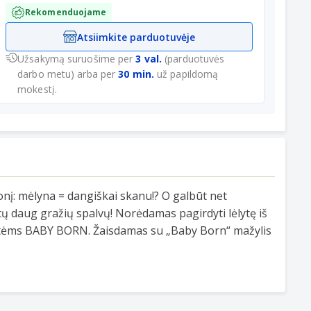
Rekomenduojame
Atsiimkite parduotuvėje
Užsakymą suruošime per
3 val.
(parduotuvės
darbo metu) arba per
30 min.
už papildomą
mokestį.
konį: mėlyna = dangiškai skanu!? O galbūt net
ūtų daug gražių spalvų! Norėdamas pagirdyti lėlytę iš
ėlytėms BABY BORN. Žaisdamas su „Baby Born“ mažylis