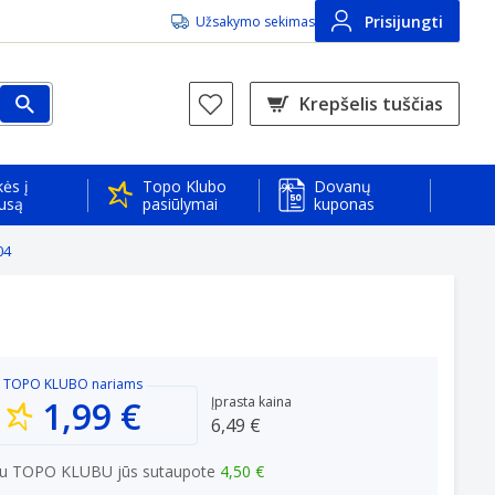
Prisijungti
Užsakymo sekimas
Krepšelis tuščias
ės į
Topo Klubo
Dovanų
usą
pasiūlymai
kuponas
04
TOPO KLUBO
nariams
1,99 €
Įprasta kaina
6,49 €
u TOPO KLUBU jūs sutaupote
4,50 €