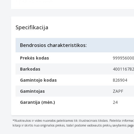
CE Marking (pdf)
Brochure Zapf 826904 (pdf)
Specifikacijos
Specifikacijos
Specifikacija
Savybės
Gaminio tipas
Bendrosios charakteristikos:
The sub-category of the product.
Lėlės maitinimo buteliukas
Prekės kodas
99995600
Rekomenduojamas amžius (min.)
Barkodas
40011678
3 metai
Modelio suderinamumas
Gamintojo kodas
826904
What other brands this brand can be used with.
Gamintojas
ZAPF
BABY born
Produkto spalva
Garantija (mėn.)
24
The colour e.g. red
Multi spalvos
*Nuotraukos ir video nuorodos pateikiamos tik iliustraciniais tikslais. Pateikta informac
Siūloma lytis
kitaip ir skirtis nuo originalios prekės, todėl prašome vadovautis prekių savybėmis pag
For which gender the product is recommended.