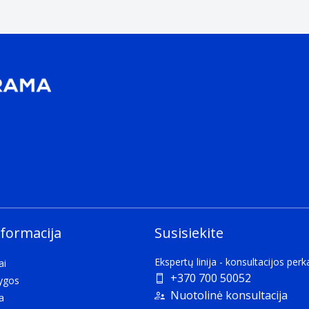
ther.
ging.
nformacija
Susisiekite
aging.
Ekspertų linija - konsultacijos per
ai
+370 700 50052
lygos
Nuotolinė konsultacija
a