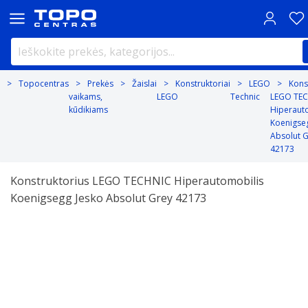
Topocentras
Prekės
Žaislai
Konstruktoriai
LEGO
Kons
vaikams,
LEGO
Technic
LEGO TE
kūdikiams
Hiperaut
Koenigse
Absolut 
42173
Konstruktorius LEGO TECHNIC Hiperautomobilis
Koenigsegg Jesko Absolut Grey 42173
Previous