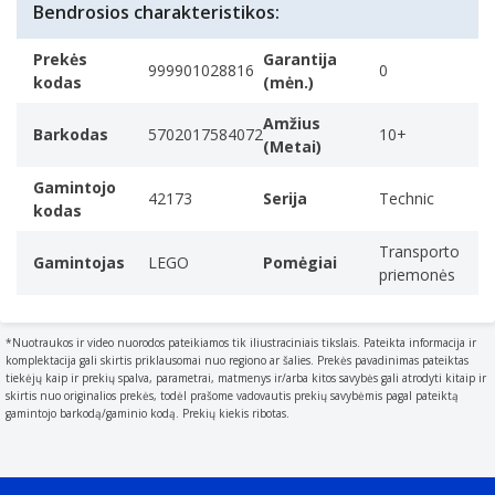
Bendrosios charakteristikos:
Prekės
Garantija
999901028816
0
kodas
(mėn.)
Amžius
Barkodas
5702017584072
10+
(Metai)
Gamintojo
42173
Serija
Technic
kodas
Transporto
Gamintojas
LEGO
Pomėgiai
priemonės
*Nuotraukos ir video nuorodos pateikiamos tik iliustraciniais tikslais. Pateikta informacija ir
komplektacija gali skirtis priklausomai nuo regiono ar šalies. Prekės pavadinimas pateiktas
tiekėjų kaip ir prekių spalva, parametrai, matmenys ir/arba kitos savybės gali atrodyti kitaip ir
skirtis nuo originalios prekės, todėl prašome vadovautis prekių savybėmis pagal pateiktą
gamintojo barkodą/gaminio kodą. Prekių kiekis ribotas.